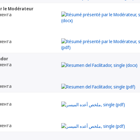
r le Modérateur
мента
мента
ador
мента
мента
мента
мента