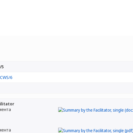
/5
CWS/6
litator
мента
мента