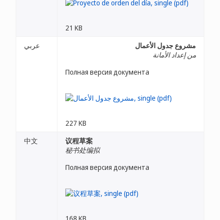
21 KB
مشروع جدول الأعمال
عربي
من إعداد الأمانة
Полная версия документа
227 KB
中文
议程草案
秘书处编拟
Полная версия документа
168 KB