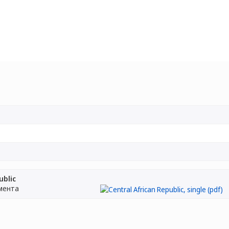
ublic
мента