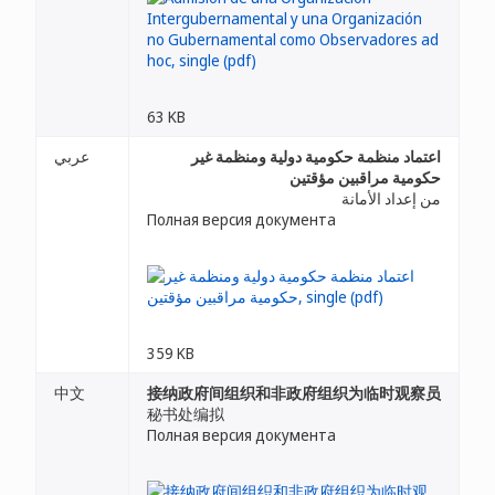
63 KB
اعتماد منظمة حكومية دولية ومنظمة غير
عربي
حكومية مراقبين مؤقتين
من إعداد الأمانة
Полная версия документа
359 KB
中文
接纳政府间组织和非政府组织为临时观察员
秘书处编拟
Полная версия документа