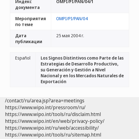
Индекс
OMPI/PI/PAN/04/1
документа
Мероприятия
OMPI/PI/PAN/04
по теме
Дата
25 мая 2004 г.
публикации
Español
Los Signos Distintivos como Parte de las
Estrategias de Desarrollo Productivo,
su Generación y Gestión a Nivel
Nacional y en los Mercados Naturales de
Exportación
/contact/ru/area.jsp?area=meetings
https://www.wipo.int/pressroom/ru/
https://www.wipo.int/tools/ru/disclaim.html
https://www.wipo.int/en/web/privacy-policy/
https://www.wipo.int/ru/web/accessibility/
https://www.wipo.int/tools/ru/sitemap.html