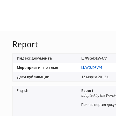
Report
Индекс документа
LI/WG/DEV/4/7
Мероприятия по теме
LI/WG/DEV/4
Дата публикации
16 марта 2012 г.
English
Report
adopted by the Worki
Полная версия доку