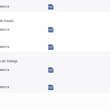
мента
e travail
мента
мента
o de Trabajo
мента
мента