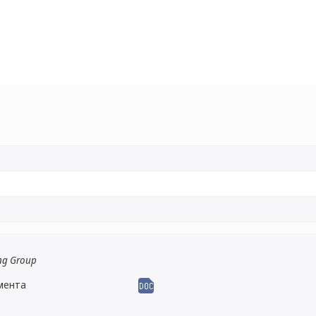
ng Group
мента