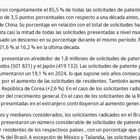
maron conjuntamente el 85,5 % de todas las solicitudes de pate
o de 3,5 puntos porcentuales con respecto a una década antes
 China. Su porcentaje en relación con el total de solicitudes 
a casi la mitad de todas las solicitudes presentadas a nivel mun
cusado un descenso en su porcentaje durante el mismo período. 
1,6 % al 16,2 % en la última década.
na presentaron alrededor de 1,8 millones de solicitudes de pat
nidos (501 831) y el Japón (419 132). Las solicitudes de patent
a aumentaron un 19,1 % en 2024, lo que supone seis años consec
 por el aumento de las solicitudes de residentes. También aume
 República de Corea (+2,6 %). En el caso de los solicitantes radi
or del crecimiento general. En el caso de los solicitantes de la 
s presentadas en el extranjero contribuyeron al aumento genera
s y medianos considerados, los solicitantes radicados en el Bras
5) presentaron un número considerable de solicitudes de patent
 residentes de los respectivos países , con un porcentaje que os
 % del Brasil. A excepción de México y Tailandia, las solicitudes