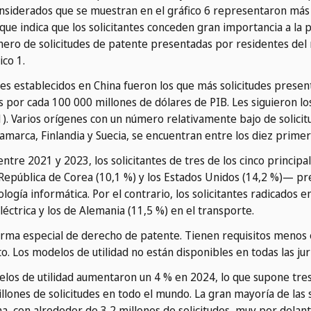
nsiderados que se muestran en el gráfico 6 representaron más d
que indica que los solicitantes conceden gran importancia a la 
ero de solicitudes de patente presentadas por residentes del 
ico 1.
tes establecidos en China fueron los que más solicitudes presen
s por cada 100 000 millones de dólares de PIB. Les siguieron los 
1). Varios orígenes con un número relativamente bajo de solici
namarca, Finlandia y Suecia, se encuentran entre los diez primer
tre 2021 y 2023, los solicitantes de tres de los cinco princip
la República de Corea (10,1 %) y los Estados Unidos (14,2 %)— p
ología informática. Por el contrario, los solicitantes radicados 
éctrica y los de Alemania (11,5 %) en el transporte.
orma especial de derecho de patente. Tienen requisitos menos 
. Los modelos de utilidad no están disponibles en todas las jur
delos de utilidad aumentaron un 4 % en 2024, lo que supone tre
illones de solicitudes en todo el mundo. La gran mayoría de las
na, con alrededor de 3,2 millones de solicitudes, muy por delan