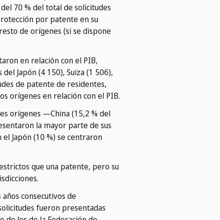
el 70 % del total de solicitudes
protección por patente en su
resto de orígenes (si se dispone
taron en relación con el PIB,
del Japón (4 150), Suiza (1 506),
tudes de patente de residentes,
os orígenes en relación con el PIB.
ales orígenes —China (15,2 % del
resentaron la mayor parte de sus
en el Japón (10 %) se centraron
estrictos que una patente, pero su
isdicciones.
s años consecutivos de
 solicitudes fueron presentadas
te de los de la Federación de