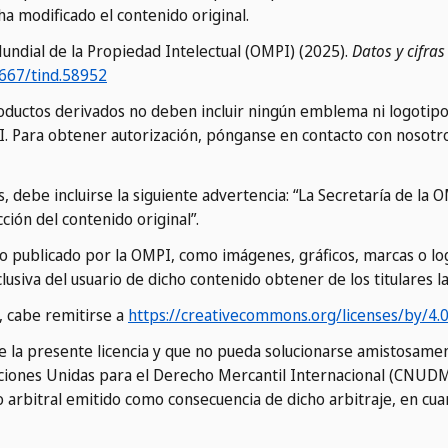
a modificado el contenido original.
Mundial de la Propiedad Intelectual (OMPI) (2025).
Datos y cifras
667/tind.58952
ductos derivados no deben incluir ningún emblema ni logotipo o
I. Para obtener autorización, pónganse en contacto con nosotr
s, debe incluirse la siguiente advertencia: “La Secretaría de l
ción del contenido original”.
ido publicado por la OMPI, como imágenes, gráficos, marcas o l
lusiva del usuario de dicho contenido obtener de los titulares l
a, cabe remitirse a
https://creativecommons.org/licenses/by/4.
de la presente licencia y que no pueda solucionarse amistosam
aciones Unidas para el Derecho Mercantil Internacional (CNUDMI)
arbitral emitido como consecuencia de dicho arbitraje, en cuant