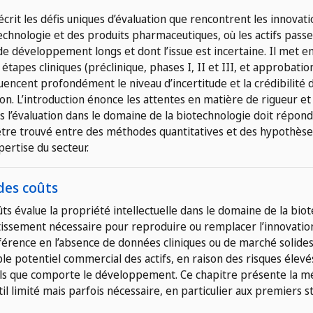
écrit les défis uniques d’évaluation que rencontrent les innovati
echnologie et des produits pharmaceutiques, où les actifs pass
e développement longs et dont l’issue est incertaine. Il met e
étapes cliniques (préclinique, phases I, II et III, et approbatio
uencent profondément le niveau d’incertitude et la crédibilité 
on. L’introduction énonce les attentes en matière de rigueur et
les l’évaluation dans le domaine de la biotechnologie doit répon
t être trouvé entre des méthodes quantitatives et des hypothèse
pertise du secteur.
des coûts
s évalue la propriété intellectuelle dans le domaine de la bio
tissement nécessaire pour reproduire ou remplacer l’innovatio
éférence en l’absence de données cliniques ou de marché solides, 
le potentiel commercial des actifs, en raison des risques élevé
ls que comporte le développement. Ce chapitre présente la m
l limité mais parfois nécessaire, en particulier aux premiers s