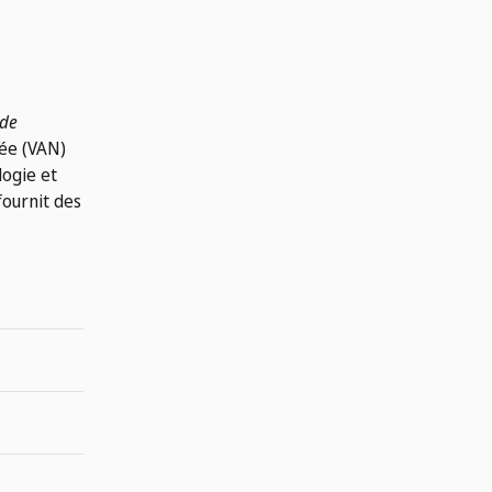
 de
rée (VAN)
logie et
fournit des