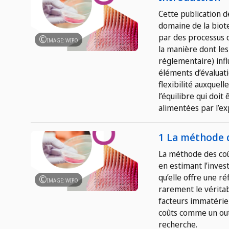
Cette publication d
domaine de la biot
par des processus d
IMAGE: WIPO
la manière dont les 
réglementaire) infl
éléments d’évaluati
flexibilité auxquel
l’équilibre qui doi
alimentées par l’ex
1 La méthode 
La méthode des coût
en estimant l’inves
qu’elle offre une r
IMAGE: WIPO
rarement le véritab
facteurs immatérie
coûts comme un outi
recherche.