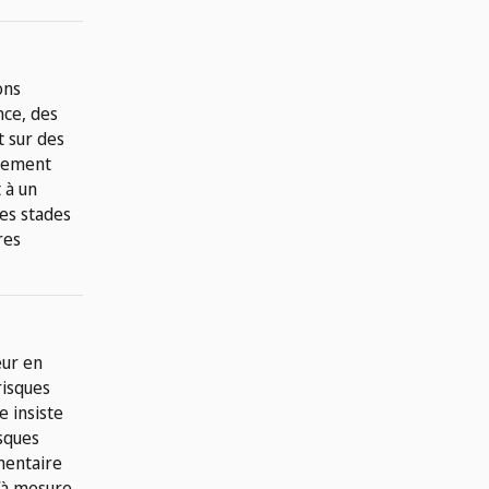
ons
nce, des
t sur des
quement
 à un
des stades
res
eur en
risques
 insiste
isques
mentaire
u’à mesure