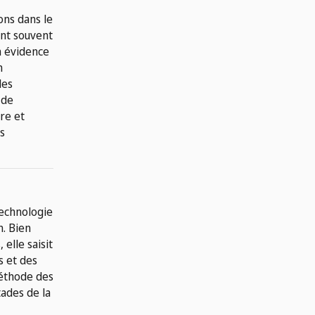
ons dans le
ent souvent
n évidence
n
des
 de
dre et
s
technologie
n. Bien
elle saisit
s et des
éthode des
tades de la