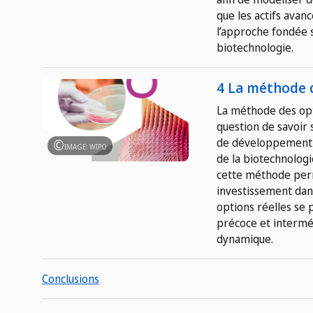
que les actifs avan
l’approche fondée s
biotechnologie.
4 La méthode d
La méthode des opti
question de savoir
de développement à
IMAGE: WIPO
de la biotechnologi
cette méthode perme
investissement dans
options réelles se 
précoce et interméd
dynamique.
Conclusions