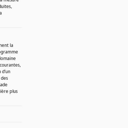
uites,
a
ment la
programme
 domaine
 courantes,
n d’un
 des
tade
ière plus