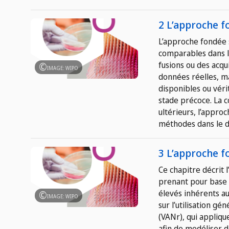
2 L’approche f
L’approche fondée 
comparables dans le
fusions ou des acqui
IMAGE: WIPO
données réelles, ma
disponibles ou véri
stade précoce. La c
ultérieurs, l’appro
méthodes dans le d
3 L’approche f
Ce chapitre décrit 
prenant pour base l
élevés inhérents a
IMAGE: WIPO
sur l’utilisation g
(VANr), qui appliqu
afin de modéliser d