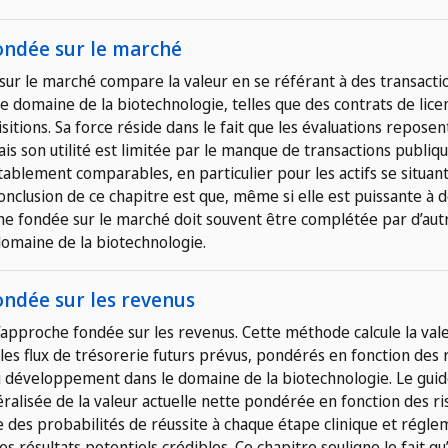
ondée sur le marché
sur le marché compare la valeur en se référant à des transacti
 domaine de la biotechnologie, telles que des contrats de lice
sitions. Sa force réside dans le fait que les évaluations reposen
is son utilité est limitée par le manque de transactions publi
tablement comparables, en particulier pour les actifs se situant
onclusion de ce chapitre est que, même si elle est puissante à 
che fondée sur le marché doit souvent être complétée par d’aut
omaine de la biotechnologie.
ondée sur les revenus
l’approche fondée sur les revenus. Cette méthode calcule la val
es flux de trésorerie futurs prévus, pondérés en fonction des 
u développement dans le domaine de la biotechnologie. Le guide
énéralisée de la valeur actuelle nette pondérée en fonction des r
e des probabilités de réussite à chaque étape clinique et régle
es résultats potentiels crédibles. Ce chapitre souligne le fait q