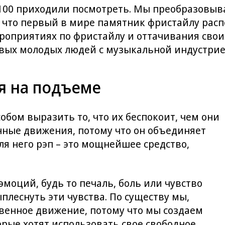
 100 приходили посмотреть. Мы преобразовыва
 что первый в мире памятник фристайлу распол
оприятиях по фристайлу и оттачивания своих
ивых молодых людей с музыкальной индустри
я на подъеме
обом выразить то, что их беспокоит, чем они
нные движения, потому что он объединяет
ля него рэп – это мощнейшее средство,
эмоций, будь то печаль, боль или чувство
плеснуть эти чувства. По существу мы,
ественное движение, потому что мы создаем
орые хотят использовать свое свободное