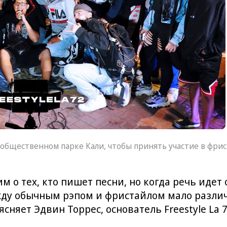
щественном парке Кали, чтобы принять участие в фристай
м о тех, кто пишет песни, но когда речь идет
ежду обычным рэпом и фристайлом мало различ
ясняет Эдвин Торрес, основатель Freestyle La 7