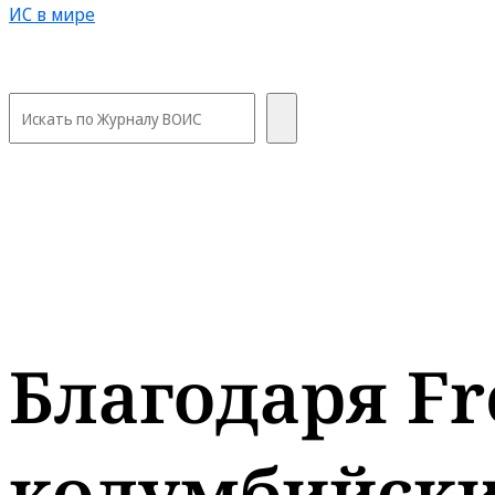
ИС в мире
Благодаря Fr
колумбийски