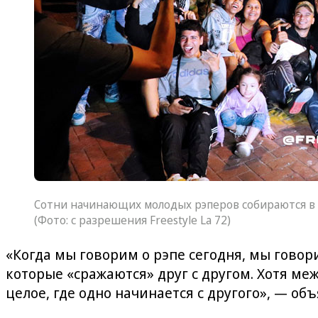
Сотни начинающих молодых рэперов собираются в об
(Фото: с разрешения Freestyle La 72)
«Когда мы говорим о рэпе сегодня, мы говори
которые «сражаются» друг с другом. Хотя м
целое, где одно начинается с другого», — объ