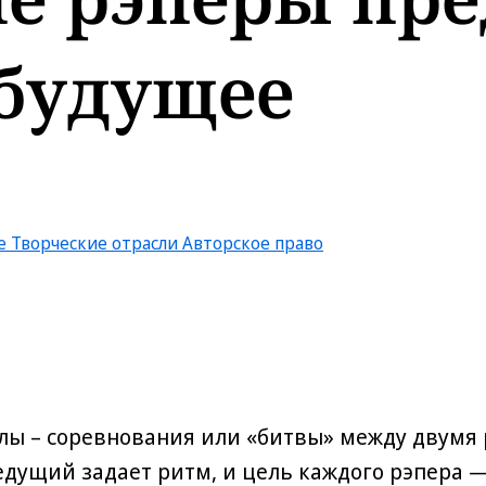
 будущее
е
Творческие отрасли
Авторское право
тлы – соревнования или «битвы» между двумя
дущий задает ритм, и цель каждого рэпера —