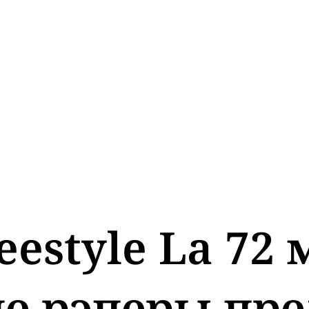
eestyle La 72
е рэперы пре