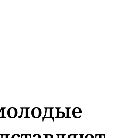
 молодые
дставляют