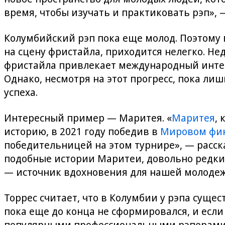
время, чтобы изучать и практиковать рэп», 
Колумбийский рэп пока еще молод. Поэтому
на сцену фристайла, приходится нелегко. Н
фристайла привлекает международный интер
Однако, несмотря на этот прогресс, пока ли
успеха.
Интересный пример — Маритея. «
Маритея
,
историю, в 2021 году победив в
Мировом фина
победительницей на этом турнире», — расска
подобные истории Маритеи, довольно редки,
— источник вдохновения для нашей молодеж
Торрес считает, что в Колумбии у рэпа суще
пока еще до конца не сформировался, и есл
популярными профессиональными рэперами»