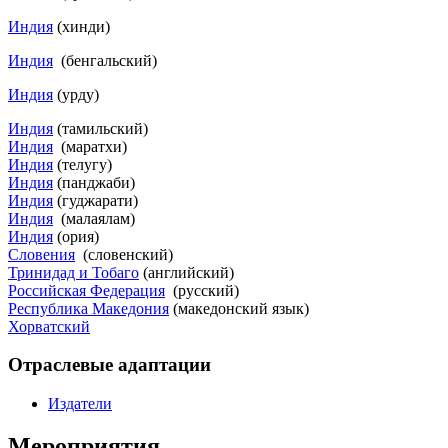
Индия
(хинди)
Индия
(бенгальский)
Индия
(урду)
Индия
(тамильский)
Индия
(​маратхи)
Индия
(телугу)
Индия
(панджаби)
Индия
(гуджарати)
Индия
(малаялам)
Индия
(ория)
Словения
(словенский)
Тринидад и Тобаго
(английский)
Российская Федерация
(русский)
Республика Македония
(македонский язык)
Хорватский
Отраслевые адаптации
Издатели
Мероприятия