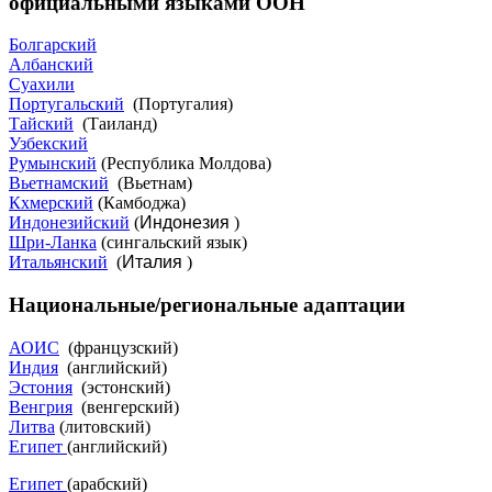
официальными языками ООН
Болгарский
Албанский
Суахили
Португальский
(Португалия)
Тайский
(Таиланд)
Узбекский
Румынский
(Республика Молдова)
Вьетнамский
(Вьетнам)
Кхмерский
(Камбоджа)
Индонезийский
(
Индонезия
)
Шри-Ланка
(сингальский язык)
Итальянский
(
Италия
)
Национальные/региональные адаптации
АОИС
(французский)
Индия
(английский)
Эстония
(эстонский)
Венгрия
(венгерский)
Литва
(литовский)
Египет
(английский)
Египет
(арабский)