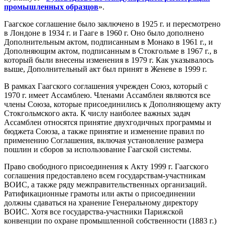
промышленных образцов
».
Гаагское соглашение было заключено в 1925 г. и пересмотрено
в Лондоне в 1934 г. и Гааге в 1960 г. Оно было дополнено
Дополнительным актом, подписанным в Монако в 1961 г., и
Дополняющим актом, подписанным в Стокгольме в 1967 г., в
который были внесены изменения в 1979 г. Как указывалось
выше, Дополнительный акт был принят в Женеве в 1999 г.
В рамках Гаагского соглашения учрежден Союз, который с
1970 г. имеет Ассамблею. Членами Ассамблеи являются все
члены Союза, которые присоединились к Дополняющему акту
Стокгольмского акта. К числу наиболее важных задач
Ассамблеи относятся принятие двухгодичных программы и
бюджета Союза, а также принятие и изменение правил по
применению Соглашения, включая установление размера
пошлин и сборов за использование Гаагской системы.
Право свободного присоединения к Акту 1999 г. Гаагского
соглашения предоставлено всем государствам-участникам
ВОИС, а также ряду межправительственных организаций.
Ратификационные грамоты или акты о присоединении
должны сдаваться на хранение Генеральному директору
ВОИС. Хотя все государства-участники Парижской
конвенции по охране промышленной собственности (1883 г.)