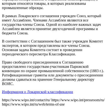
которым относятся товары, в которых реализованы
промышленные образцы.
В рамках Локарнского соглашения учрежден Союз, который
имеет Ассамблею. Членами Ассамблеи являются все
государства-члены Союза. Одной из наиболее важных задач
Ассамблеи является принятие двухгодичной программы и
бюджета Союза.
В соответствии с Соглашением был также учрежден Комитет
экспертов, в котором представлены все члены Союза.
Основная задача Комитета состоит в проведении
периодического пересмотра Классификации.
Право свободного присоединения к Соглашению
предоставлено государствам-участникам Парижской
конвенции по охране промышленной собственности (1883 г.).
Ратификационные грамоты или документы о присоединении
должны сдаваться на хранение Генеральному директору
ВОИС.
Информация о Локарнской классификации
https://www.wipo.int/contact/ru/
https://www.wipo.int/pressroom/ru/
https://www.wipo.int/ru/web/terms-of-use