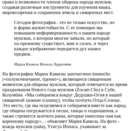
права и возможности членов общины народа муисков,
создавая различные инструменты для изучения языка,
мировоззрения и сохранения земель и священных мест.
Сегодня фотография - это не только искусство, но
и форма жизнестойкости. С ее помощью мы
повышаем информированность о нашем народе
муисков, о котором многие забыли, но который
по-прежнему существует, жив и силен, и через
каждое изображение передается дух наших
предков.
Мария Камила Иопаса Ларротта
На фотографии Марии Камилы запечатлено trasnocho
(«полуночничание, бдение»), являющееся священным
моментом для общины муисков, который отмечается во время
празднования Нового года муисков (Zocam Cho) в Субе,
Колумбия. «Мы собираемся вокруг Дедушки-Огня в нашей
священной хижине (cusmuy), чтобы почтить Отца-Солнце.
Это место, где мы исцеляемся и собираемся вместе как народ,
где община погружается в песни, танцы и подношения, а
также стремится залечить раны, которые нанесены нам как
коренному народу», – объясняет Мария Камила. На фото –
вождь муисков (zaita), Утигуа Иопаса, ухаживает за