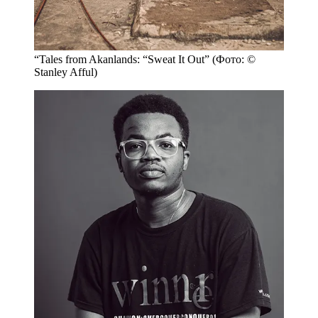
“Tales from Akanlands: “Sweat It Out” (Фото: ©
Stanley Afful)