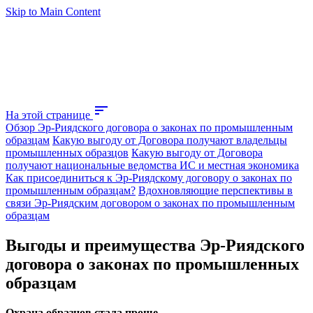
Skip to Main Content
sort
На этой странице
Обзор Эр-Риядского договора о законах по промышленным
образцам
Какую выгоду от Договора получают владельцы
промышленных образцов
Какую выгоду от Договора
получают национальные ведомства ИС и местная экономика
Как присоединиться к Эр-Риядскому договору о законах по
промышленным образцам?
Вдохновляющие перспективы в
связи Эр-Риядским договором о законах по промышленным
образцам
Выгоды и преимущества Эр-Риядского
договора о законах по промышленных
образцам
Охрана образцов стала проще