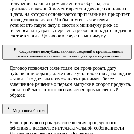
получение охраны промышленного образца; это
критически важный момент времени для оценки новизны
и дата, на которой основывается притязание на приоритет
последующих заявок. Чтобы помочь заявителям
установить такую дату и свести к минимуму риск ее
переноса или утраты, перечень требований к дате подачи в
соответствии с Договором сведен к минимуму.
arrow_right
Сохранение неопубликованными сведений о промышленном
образце в течение минимум шести месяцев с даты подачи заявки
Договор позволяет заявителям контролировать дату
публикации образца даже после установления даты подачи
заявки. Это дает им возможность принимать более
взвешенное решение о первом выпуске в оборот продукта,
составной частью которого является промышленный
образец.
arrow_right
Меры послабления
Если пропущен срок для совершения процедурного
действия в ведомстве интеллектуальной собственности
Договаривающейся стороны, Договором