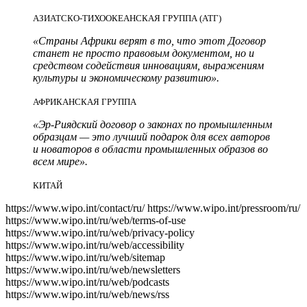
АЗИАТСКО-ТИХООКЕАНСКАЯ ГРУППА (АТГ)
«Страны Африки верят в то, что этот Договор
станет не просто правовым документом, но и
средством содействия инновациям, выражениям
культуры и экономическому развитию».
АФРИКАНСКАЯ ГРУППА
«Эр-Риядский договор о законах по промышленным
образцам — это лучший подарок для всех авторов
и новаторов в области промышленных образов во
всем мире».
КИТАЙ
https://www.wipo.int/contact/ru/
https://www.wipo.int/pressroom/ru/
https://www.wipo.int/ru/web/terms-of-use
https://www.wipo.int/ru/web/privacy-policy
https://www.wipo.int/ru/web/accessibility
https://www.wipo.int/ru/web/sitemap
https://www.wipo.int/ru/web/newsletters
https://www.wipo.int/ru/web/podcasts
https://www.wipo.int/ru/web/news/rss