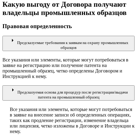
Какую выгоду от Договора получают
владельцы промышленных образцов
Правовая определенность
arrow_right
Предсказуемые требования к заявкам на охрану промышленных
образцов
Все указания или элементы, которые могут потребоваться в
заявке на регистрацию или получение патента на
промышленный образец, четко определены Договором и
Инструкцией к нему.
arrow_right
Предсказуемая основа для процедур после регистрации/выдачи
патента на промышленный образец
Все указания или элементы, которые могут потребоваться
в заявке на внесение записи об определенных операциях,
таких как продление регистрации, изменение владельца
или лицензия, четко изложены в Договоре и Инструкции к
нему.