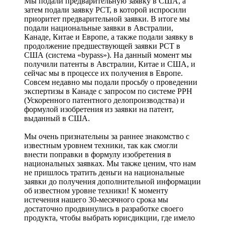
Мы подали предварительную заявку в США, а
затем подали заявку РСТ, в которой испросили
приоритет предварительной заявки. В итоге мы
подали национальные заявки в Австралии,
Канаде, Китае и Европе, а также подали заявку в
продолжение предшествующей заявки PCT в
США (система «bypass»). На данный момент мы
получили патенты в Австралии, Китае и США, и
сейчас мы в процессе их получения в Европе.
Совсем недавно мы подали просьбу о проведении
экспертизы в Канаде с запросом по системе PPH
(Ускоренного патентного делопроизводства) и
формулой изобретения из заявки на патент,
выданный в США.
Мы очень признательны за раннее знакомство с
известным уровнем техники, так как смогли
внести поправки в формулу изобретения в
национальных заявках. Мы также ценим, что нам
не пришлось тратить деньги на национальные
заявки до получения дополнительной информации
об известном уровне техники! К моменту
истечения нашего 30-месячного срока мы
достаточно продвинулись в разработке своего
продукта, чтобы выбрать юрисдикции, где имело