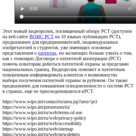
Этот новый видеоролик, посвященный обзору PCT (доступен
на веб-сайте
ВОИС PCT
на 10 языках публикации PCT),
предназначен для предпринимателей, индивидуальных
изобретателей и студентов, уже имеющих основные
представления о
патентах
, но желающих больше узнать о том,
как с помощью Договора о патентной кооперации (PCT)
помочь новаторам добиться патентной охраны за пределами
национальных границ. Видеоролик поможет и патентным
поверенным информировать клиентов о возможностях
выбора получения патентной охраны за рубежом. Он также
предназначен для повышения осведомленности о системе РСТ
в странах, еще не присоединившихся кРСТ.
https://www.wipo.int/contact/ru/area.jsp?area=pct
https://www.wipo.int/pressroom/ru/
https://www.wipo.int/ru/web/terms-of-use
https://www.wipo.int/ru/web/privacy-policy
https://www.wipo.int/ru/web/accessibility
https://www.wipo.int/ru/web/sitemap
https://www.wipo.int/ru/web/newsletters