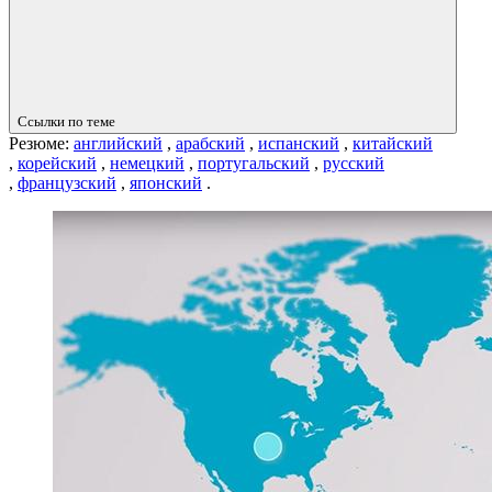
Ссылки по теме
Резюме:
английский
,
арабский
,
испанский
,
китайский
,
корейский
,
немецкий
,
португальский
,
русский
,
французский
,
японский
.