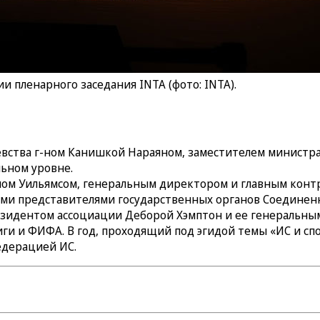
 пленарного заседания INTA (фото: INTA).
вства г-ном Канишкой Нараяном, заместителем министра 
льном уровне.
ом Уильямсом, генеральным директором и главным конт
гими представителями государственных органов Соединен
резидентом ассоциации Деборой Хэмптон и ее генеральны
ги и ФИФА. В год, проходящий под эгидой темы «ИС и сп
едерацией ИС.