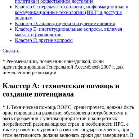
политика и общественное достояние
Кластер C: передача технологии, информационные и
коммуникационные технологии (ИКТ) и доступ к
знаниям
Кластер D: анализ, оценка и изучение влияния
Кластер E: институциональные вопросы, включая
мандат и руководство
Кластер F: другие вопросы
Скачать
* Рекомендации, помеченные звездочкой, были
идентифицированы Генеральной Ассамблеей 2007 г. для
немедленной реализации
Кластер A: техническая помощь и
создание потенциала
* 1. Техническая помощь ВОИС, среди прочего, должна быть
ориентирована на развитие, обусловлена потребностями и
быть прозрачной с учетом приоритетов и конкретных
потребностей развивающихся стран, в особенности НРС, а
также различных уровней развития государств-членов, при
этом деятельность должна включать сроки для завершения. В