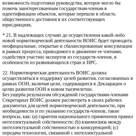
возможность подготовки руководства, которое могло бы
помочь заинтересованным государствам-членам в
идентификации объектов, которые перешли в область
общественного достояния в их соответствующих
юрисдикциях.
* 21. В надлежащих случаях до осуществления какой-либо
новой нормотворческой деятельности ВОИС будет проводить
неофициальные, открытые и сбалансированные консультации
в рамках процесса, приводимого в движение ее членами,
содействуя участию экспертов из государств-членов, в
особенности из развивающихся стран и НРС.
22. Нормотворческая деятельность ВОИС должна
осуществляться в поддержку целей развития, согласованных в
рамках ООН, включая цели, содержащиеся в Декларации о
целях развития ООН в новом тысячелетии.
Без ущерба результатам обсуждений государствами-членами
Секретариат ВОИС должен рассмотреть в своих рабочих
документах для целей нормотворческой деятельности, при
необходимости и по указанию государств-членов, такие
вопросы, как: (а) гарантия национального применения правил
интеллектуальной собственности; (b) взаимосвязь между
интеллектуальной собственностью и конкуренцией; (с)
передача технологии, связанной с интеллектуальной