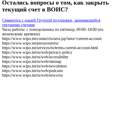
Остались вопросы о том, как закрыть
текущий счет в ВОИС?
Свяжитесь с нашей Группой поддержки, занимающейся
текущими счетами
Часы работы: с понедельника по пятницу, 09:00–18:00 (по
женевскому времени)
https://www.wipo.int/contact/ru/area.jsp?area=current-account
https://www.wipo.int/pressroom/ru/
https://www.wipo.int/services/ru/terms-current-account.html
https://www.wipo.int/ru/web/privacy-policy
https://www.wipo.int/ru/web/accessibility
https://www.wipo.int/ru/web/sitemap
https://www.wipo.int/ru/web/newsletters
https://www.wipo.int/ru/web/podcasts
https://www.wipo.int/ru/web/news/rss