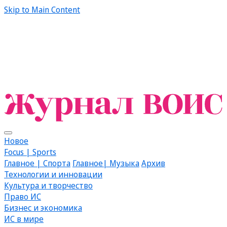
Skip to Main Content
Новое
Focus | Sports
Главное | Спорта
Главное| Музыка
Архив
Технологии и инновации
Культура и творчество
Право ИС
Бизнес и экономика
ИС в мире