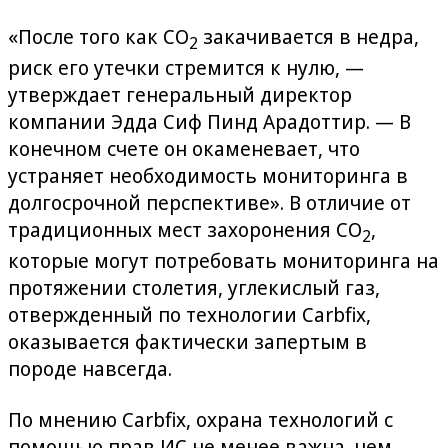
«После того как CO
закачивается в недра,
2
риск его утечки стремится к нулю, —
утверждает генеральный директор
компании Эдда Сиф Пинд Арадоттир. — В
конечном счете он окаменевает, что
устраняет необходимость мониторинга в
долгосрочной перспективе». В отличие от
традиционных мест захоронения CO
,
2
которые могут потребовать мониторинга на
протяжении столетия, углекислый газ,
отвержденный по технологии Carbfix,
оказывается фактически запертым в
породе навсегда.
По мнению Carbfix, охрана технологий с
помощью прав ИС не менее важна, чем