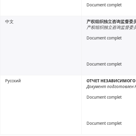
Document complet
中文
产权组织独立咨询监督委
产权组织独立咨询监督委
Document complet
Document complet
Русский
ОТЧЕТ НЕЗАВИСИМОГО 
Документ подготовлен 
Document complet
Document complet