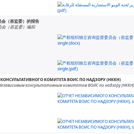
员会（咨监委）的报告
员会（咨监委）编拟
КОНСУЛЬТАТИВНОГО КОМИТЕТА ВОИС ПО НАДЗОРУ (НККН)
Независимым консультативным комитетом ВОИС по надзору (НККН)