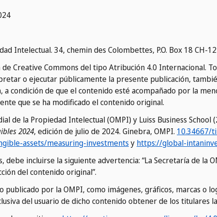
024
dad Intelectual. 34, chemin des Colombettes, P.O. Box 18 CH-1
ia de Creative Commons del tipo Atribución 4.0 Internacional. T
terpretar o ejecutar públicamente la presente publicación, tambié
, a condición de que el contenido esté acompañado por la menc
ente que se ha modificado el contenido original.
al de la Propiedad Intelectual (OMPI) y Luiss Business School 
gibles 2024
, edición de julio de 2024. Ginebra, OMPI.
10.34667/t
ngible-assets/measuring-investments
y
https://global-intaninves
s, debe incluirse la siguiente advertencia: “La Secretaría de l
ción del contenido original”.
ido publicado por la OMPI, como imágenes, gráficos, marcas o l
lusiva del usuario de dicho contenido obtener de los titulares l