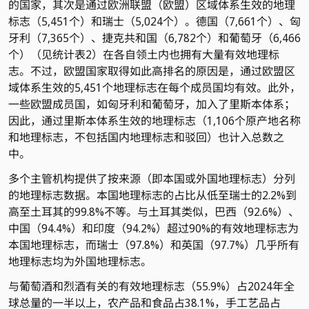
的国家，其次是通过欧洲联盟（欧盟）区域体系生效的地理
标志（5,451个）和瑞士（5,024个）。德国（7,661个）、匈
牙利（7,365个）、捷克共和国（6,782个）和葡萄牙（6,466
个）（见统计表2）在各自领土内也拥有大量有效地理标
志。不过，欧盟国家取得如此高排名的原因是，通过欧盟区
域体系生效的5,451个地理标志在每个成员国均有效。此外，
一些欧盟成员国，如匈牙利和葡萄牙，加入了里斯本体系；
因此，通过里斯本体系生效的地理标志（1,106个原产地名称
和地理标志，不包括国内地理标志和驳回）也计入总数之
中。
多个主管机构提供了按来源（即本国或外国地理标志）分列
的地理标志数据。本国地理标志的占比从低至瑞士的2.2%到
高至土耳其的99.8%不等。与土耳其类似，巴西（92.6%）、
中国（94.4%）和印度（94.2%）超过90%的有效地理标志为
本国地理标志，而瑞士（97.8%）和英国（97.7%）几乎所有
地理标志均为外国地理标志。
与葡萄酒和烈酒有关的有效地理标志（55.9%）占2024年全
球总量的一半以上，农产品和食品占38.1%，手工艺品占