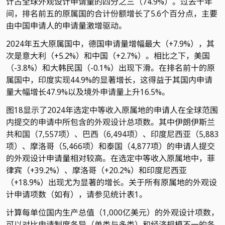
计占全球外观设计申请量的四分之三（74.9%）。过去十年
间，排名前五的原属国的合计份额增长了5.6个百分点，主要
由中国申请人的申请量激增驱动。
2024年五大原属国中，德国申请量增幅最大（+7.9%），其
次是意大利（+5.2%）和中国（+2.7%）。相比之下，美国
（-3.8%）和大韩民国（-0.1%）出现下滑。在排名前十的原
属国中，印度实现44.9%的显著增长，这得益于其国内申请
量大幅增长47.9%以及境外申请量上升16.5%。
图18显示了2024年选定中等收入原属地的申请人在全球范围
内提交的申请中所包含的外观设计总项数。其中伊朗伊斯兰
共和国（7,557项）、巴西（6,494项）、印度尼西亚（5,883
项）、摩洛哥（5,466项）和泰国（4,877项）的申请人提交
的外观设计申请量相对较高。在选定中等收入原属地中，菲
律宾（+39.2%）、摩洛哥（+20.2%）和印度尼西亚
（+18.9%）出现尤为显著的增长。关于所有原属地的外观设
计申请项数（如有），请参见统计表1。
计算每单位国内生产总值（1,000亿美元）的外观设计项数，
可以对比申请制度各异（单类与多类）和经济规模不一的各