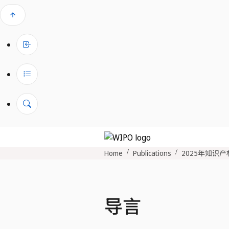
arrow_upward
Home
Publications
2025年知识
导言