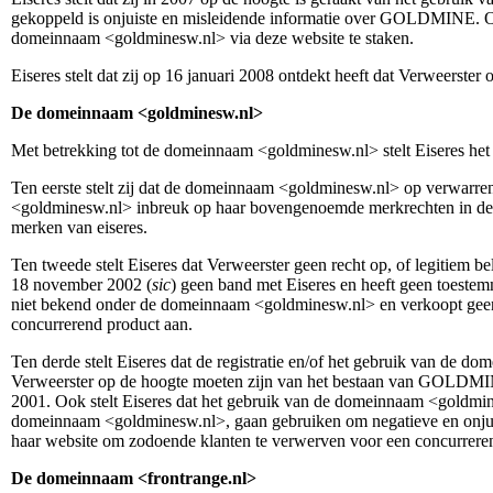
gekoppeld is onjuiste en misleidende informatie over GOLDMINE. Op 
domeinnaam <goldminesw.nl> via deze website te staken.
Eiseres stelt dat zij op 16 januari 2008 ontdekt heeft dat Verweerste
De domeinnaam <goldminesw.nl>
Met betrekking tot de domeinnaam <goldminesw.nl> stelt Eiseres het
Ten eerste stelt zij dat de domeinnaam <goldminesw.nl> op verwar
<goldminesw.nl> inbreuk op haar bovengenoemde merkrechten in de 
merken van eiseres.
Ten tweede stelt Eiseres dat Verweerster geen recht op, of legitiem 
18 november 2002 (
sic
) geen band met Eiseres en heeft geen toeste
niet bekend onder de domeinnaam <goldminesw.nl> en verkoopt geen
concurrerend product aan.
Ten derde stelt Eiseres dat de registratie en/of het gebruik van de
Verweerster op de hoogte moeten zijn van het bestaan van GOLDMINE
2001. Ook stelt Eiseres dat het gebruik van de domeinnaam <goldmin
domeinnaam <goldminesw.nl>, gaan gebruiken om negatieve en onjuiste
haar website om zodoende klanten te verwerven voor een concurrere
De domeinnaam <frontrange.nl>