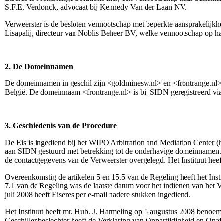
S.F.E. Verdonck, advocaat bij Kennedy Van der Laan NV.
Verweerster is de besloten vennootschap met beperkte aansprakeli
Lisapalij, directeur van Noblis Beheer BV, welke vennootschap op h
2. De Domeinnamen
De domeinnamen in geschil zijn <goldminesw.nl> en <frontrange.nl>
België. De domeinnaam <frontrange.nl> is bij SIDN geregistreerd vi
3. Geschiedenis van de Procedure
De Eis is ingediend bij het WIPO Arbitration and Mediation Center (het
aan SIDN gestuurd met betrekking tot de onderhavige domeinnamen. 
de contactgegevens van de Verweerster overgelegd. Het Instituut heef
Overeenkomstig de artikelen 5 en 15.5 van de Regeling heeft het Inst
7.1 van de Regeling was de laatste datum voor het indienen van het V
juli 2008 heeft Eiseres per e-mail nadere stukken ingediend.
Het Instituut heeft mr. Hub. J. Harmeling op 5 augustus 2008 benoemd
Geschillenbeslechter heeft de Verklaring van Onpartijdigheid en Onaf