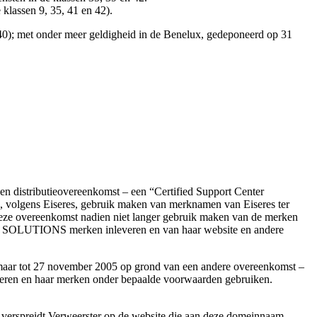
lassen 9, 35, 41 en 42).
); met onder meer geldigheid in de Benelux, gedeponeerd op 31
en distributieovereenkomst – een “Certified Support Center
volgens Eiseres, gebruik maken van merknamen van Eiseres ter
deze overeenkomst nadien niet langer gebruik maken van de merken
E SOLUTIONS merken inleveren en van haar website en andere
02 maar tot 27 november 2005 op grond van een andere overeenkomst –
ueren en haar merken onder bepaalde voorwaarden gebruiken.
s verspreidt Verweerster op de website die aan deze domeinnaam