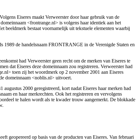
lgens Eiseres maakt Verweerster door haar gebruik van de
domeinnaam <frontrange.nl> is volgens haar identiek aan het
ldmerk bestaat voornamelijk uit tekstuele elementen waarbij
 sinds 1989 de handelsnaam FRONTRANGE in de Verenigde Staten en
ereenkomst had Verweerster geen recht om de merken van Eiseres te
komen dat Eiseres deze domeinnaam zou registreren. Verweerster had
nl> toen zij het woordmerk op 2 november 2001 aan Eiseres
 de domeinnaam <noblis.nl> uitvoert.
1 augustus 2000 geregistreerd, kort nadat Eiseres haar merken had
lsnaam en haar merkrechten. Ook het registreren en vervolgens
ordeel te halen wordt als te kwader trouw aangemerkt. De blokkade
w.
heeft geopereerd op basis van de producten van Eiseres. Van februari