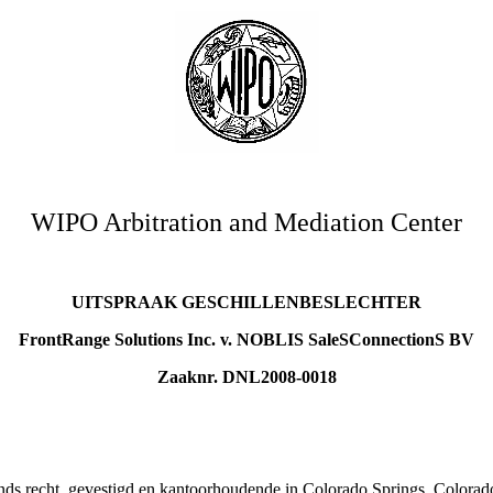
WIPO Arbitration and Mediation Center
UITSPRAAK GESCHILLENBESLECHTER
FrontRange Solutions Inc. v. NOBLIS SaleSConnectionS BV
Zaaknr. DNL2008-0018
ands recht, gevestigd en kantoorhoudende in Colorado Springs, Colora