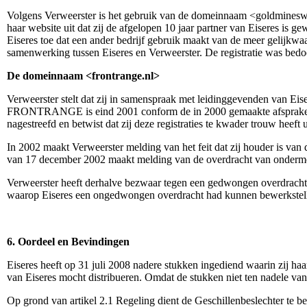
Volgens Verweerster is het gebruik van de domeinnaam <goldminesw.nl>
haar website uit dat zij de afgelopen 10 jaar partner van Eiseres 
Eiseres toe dat een ander bedrijf gebruik maakt van de meer gelijkw
samenwerking tussen Eiseres en Verweerster. De registratie was bedoe
De domeinnaam <frontrange.nl>
Verweerster stelt dat zij in samenspraak met leidinggevenden van 
FRONTRANGE is eind 2001 conform de in 2000 gemaakte afspraken do
nagestreefd en betwist dat zij deze registraties te kwader trouw heeft 
In 2002 maakt Verweerster melding van het feit dat zij houder is v
van 17 december 2002 maakt melding van de overdracht van onderm
Verweerster heeft derhalve bezwaar tegen een gedwongen overdrach
waarop Eiseres een ongedwongen overdracht had kunnen bewerkstelli
6. Oordeel en Bevindingen
Eiseres heeft op 31 juli 2008 nadere stukken ingediend waarin zij h
van Eiseres mocht distribueren. Omdat de stukken niet ten nadele van 
Op grond van artikel 2.1 Regeling dient de Geschillenbeslechter te b