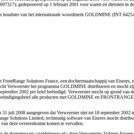
7); gedeponeerd op 1 februari 2001 voor waren en diensten in de k
is houdster van het internationale woordmerk GOLDMINE (INT 642540
 FrontRange Solutions France, een dochtermaatschappij van Eiseres, e
cht Verweerster het programma GOLDMINE distribueren en mocht zij, 
 september 2002 per brief beëindigd. Verweerster mocht op grond van 
n de beëindigingsbrief alle producten met GOLDMINE en FRONTRANG
 van 31 juli 2008 aangegeven dat Verweerster niet tot 18 september 20
nge Solutions Limited, rechtmatig software van Eiseres mocht distrib
en van deze overeenkomst komen te vervallen.
ik van de domeinnaam <goldminesw.nl> door Verweerster. Volgens Eisere