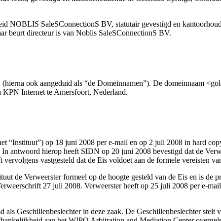
jkheid NOBLIS SaleSConnectionS BV, statutair gevestigd en kantoorh
aar beurt directeur is van Noblis SaleSConnectionS BV.
 (hierna ook aangeduid als “de Domeinnamen”). De domeinnaam <goldm
a KPN Internet te Amersfoort, Nederland.
 “Instituut”) op 18 juni 2008 per e-mail en op 2 juli 2008 in hard copy
In antwoord hierop heeft SIDN op 20 juni 2008 bevestigd dat de Verwe
t vervolgens vastgesteld dat de Eis voldoet aan de formele vereisten 
ituut de Verweerster formeel op de hoogte gesteld van de Eis en is de 
erweerschrift 27 juli 2008. Verweerster heeft op 25 juli 2008 per e-mai
 als Geschillenbeslechter in deze zaak. De Geschillenbeslechter stelt v
hankelijkheid aan het WIPO Arbitration and Mediation Center overgelegd