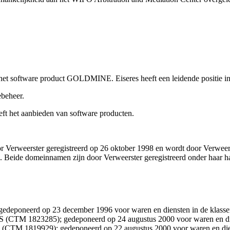
 het software product GOLDMINE. Eiseres heeft een leidende positie in
ebeheer.
treft het aanbieden van software producten.
erweerster geregistreerd op 26 oktober 1998 en wordt door Verweerster
. Beide domeinnamen zijn door Verweerster geregistreerd onder haar h
neerd op 23 december 1996 voor waren en diensten in de klassen 
23285); gedeponeerd op 24 augustus 2000 voor waren en dienst
19929); gedeponeerd op 22 augustus 2000 voor waren en dienste