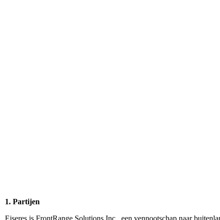
1. Partijen
Eiseres is FrontRange Solutions Inc., een vennootschap naar buitenl