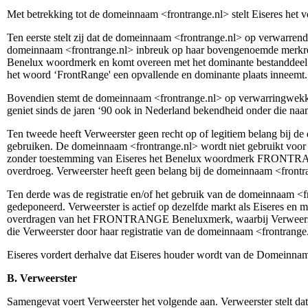
Met betrekking tot de domeinnaam <frontrange.nl> stelt Eiseres het 
Ten eerste stelt zij dat de domeinnaam <frontrange.nl> op verwa
domeinnaam <frontrange.nl> inbreuk op haar bovengenoemde merkrecht
Benelux woordmerk en komt overeen met het dominante bestandde
het woord ‘FrontRange' een opvallende en dominante plaats inneemt.
Bovendien stemt de domeinnaam <frontrange.nl> op verwarringwekk
geniet sinds de jaren ‘90 ook in Nederland bekendheid onder die naa
Ten tweede heeft Verweerster geen recht op of legitiem belang bij d
gebruiken. De domeinnaam <frontrange.nl> wordt niet gebruikt voor e
zonder toestemming van Eiseres het Benelux woordmerk FRONTRANG
overdroeg. Verweerster heeft geen belang bij de domeinnaam <frontra
Ten derde was de registratie en/of het gebruik van de domeinnaam <f
gedeponeerd. Verweerster is actief op dezelfde markt als Eiseres en 
overdragen van het FRONTRANGE Beneluxmerk, waarbij Verweerster e
die Verweerster door haar registratie van de domeinnaam <frontrange
Eiseres vordert derhalve dat Eiseres houder wordt van de Domeinname
B. Verweerster
Samengevat voert Verweerster het volgende aan. Verweerster stelt dat