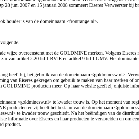
28 juni 2007 en 15 januari 2008 sommeert Eiseres Verweerster bij br
r ook houder is van de domeinnaam <frontrange.nl>.
 volgende.
rende wijze overeenstemt met de GOLDMINE merken. Volgens Eiseres 
zin van artikel 2.20 lid 1 BVIE en artikel 9 lid 1 GMV. Het domina
belang heeft bij, het gebruik van de domeinnaam <goldminesw.nl>. Verwe
mming van Eiseres gekregen om gebruik te maken van haar merken of om
 GOLDMINE producten meer. Op haar website geeft zij onjuiste info
 domeinnaam <goldminesw.nl> te kwader trouw is. Op het moment van reg
 producten en zij heeft het bestaan van de domeinnaam <goldminesw.n
esw.nl> te kwader trouw geschiedt. Na het beëindigen van de distribut
 informatie over Eiseres en haar producten te verspreiden en om een 
nd product.