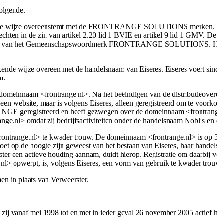
volgende.
rrende wijze overeenstemt met de FRONTRANGE SOLUTIONS merken. Vo
en in de zin van artikel 2.20 lid 1 BVIE en artikel 9 lid 1 GMV. De 
el van het Gemeenschapswoordmerk FRONTRANGE SOLUTIONS. Het bee
ende wijze overeen met de handelsnaam van Eiseres. Eiseres voert
m.
e domeinnaam <frontrange.nl>. Na het beëindigen van de distributieov
en website, maar is volgens Eiseres, alleen geregistreerd om te voor
E geregistreerd en heeft gezwegen over de domeinnaam <frontrange.
nge.nl> omdat zij bedrijfsactiviteiten onder de handelsnaam Noblis en
rontrange.nl> te kwader trouw. De domeinnaam <frontrange.nl> is op 3
moet op de hoogte zijn geweest van het bestaan van Eiseres, haar hande
en actieve houding aannam, duidt hierop. Registratie om daarbij vo
.nl> opwerpt, is, volgens Eiseres, een vorm van gebruik te kwader trou
n in plaats van Verweerster.
 zij vanaf mei 1998 tot en met in ieder geval 26 november 2005 actief 