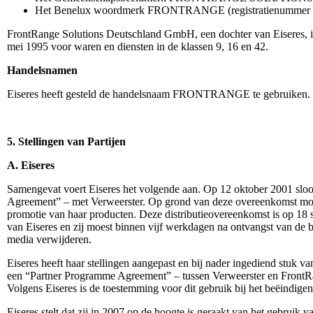
Het Benelux woordmerk FRONTRANGE (registratienummer 69731
FrontRange Solutions Deutschland GmbH, een dochter van Eiseres, 
mei 1995 voor waren en diensten in de klassen 9, 16 en 42.
Handelsnamen
Eiseres heeft gesteld de handelsnaam FRONTRANGE te gebruiken.
5. Stellingen van Partijen
A. Eiseres
Samengevat voert Eiseres het volgende aan. Op 12 oktober 2001 sloot
Agreement” – met Verweerster. Op grond van deze overeenkomst mo
promotie van haar producten. Deze distributieovereenkomst is op 18
van Eiseres en zij moest binnen vijf werkdagen na ontvangst va
media verwijderen.
Eiseres heeft haar stellingen aangepast en bij nader ingediend stuk
een “Partner Programme Agreement” – tussen Verweerster en FrontRa
Volgens Eiseres is de toestemming voor dit gebruik bij het beëindig
Eiseres stelt dat zij in 2007 op de hoogte is geraakt van het gebru