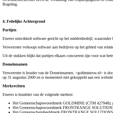
Regeling.
4. Feitelijke Achtergrond
Partijen
Eiseres ontwikkelt software gericht op het middenbedrijf, waaronder
Verweerster verkoopt software aan bedrijven op het gebied van relati
Uit de stukken blijkt dat partijen elkaars concurrent zijn voor wat be
Domeinnamen
Verweerster is houder van de Domeinnamen. <goldminesw.nl> is door V
op 31 augustus 2000 en is momenteel niet gekoppeld aan een website
Merkrechten
Eiseres is houdster van de volgende merken:
Het Gemeenschapswoordmerk GOLDMINE (CTM 427948); gedepo
Het Gemeenschapswoordmerk FRONTRANGE SOLUTIONS (CTM 18
Het Gemeenschapsbeeldmerk FRONTRANGE SOLUTIONS (CTM 18