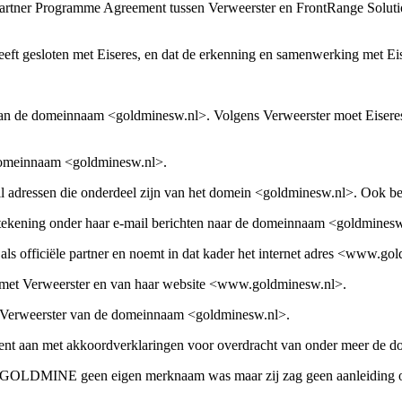
Partner Programme Agreement tussen Verweerster en FrontRange Soluti
heeft gesloten met Eiseres, en dat de erkenning en samenwerking met E
 van de domeinnaam <goldminesw.nl>. Volgens Verweerster moet Eiseres
domeinnaam <goldminesw.nl>.
 adressen die onderdeel zijn van het domein <goldminesw.nl>. Ook best
ndtekening onder haar e-mail berichten naar de domeinnaam <goldminesw
er als officiële partner en noemt in dat kader het internet adres <www
e met Verweerster en van haar website <www.goldminesw.nl>.
oor Verweerster van de domeinnaam <goldminesw.nl>.
ent aan met akkoordverklaringen voor overdracht van onder meer de
t GOLDMINE geen eigen merknaam was maar zij zag geen aanleiding om 