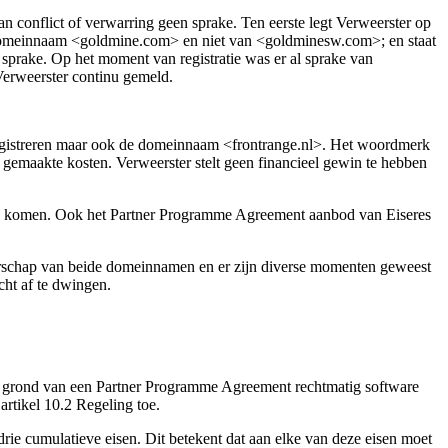
n conflict of verwarring geen sprake. Ten eerste legt Verweerster op
de domeinnaam <goldmine.com> en niet van <goldminesw.com>; en staat
sprake. Op het moment van registratie was er al sprake van
Verweerster continu gemeld.
registreren maar ook de domeinnaam <frontrange.nl>. Het woordmerk
maakte kosten. Verweerster stelt geen financieel gewin te hebben
g te komen. Ook het Partner Programme Agreement aanbod van Eiseres
rschap van beide domeinnamen en er zijn diverse momenten geweest
ht af te dwingen.
 op grond van een Partner Programme Agreement rechtmatig software
artikel 10.2 Regeling toe.
rie cumulatieve eisen. Dit betekent dat aan elke van deze eisen moet