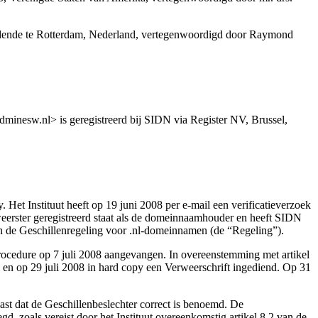
oudende te Rotterdam, Nederland, vertegenwoordigd door Raymond
inesw.nl> is geregistreerd bij SIDN via Register NV, Brussel,
. Het Instituut heeft op 19 juni 2008 per e-mail een verificatieverzoek
erster geregistreerd staat als de domeinnaamhouder en heeft SIDN
van de Geschillenregeling voor .nl-domeinnamen (de “Regeling”).
procedure op 7 juli 2008 aangevangen. In overeenstemming met artikel
l en op 29 juli 2008 in hard copy een Verweerschrift ingediend. Op 31
ast dat de Geschillenbeslechter correct is benoemd. De
, zoals vereist door het Instituut overeenkomstig artikel 8.2 van de