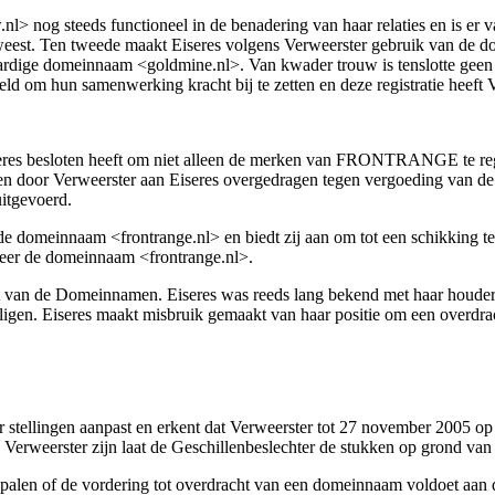
 nog steeds functioneel in de benadering van haar relaties en is er va
is geweest. Ten tweede maakt Eiseres volgens Verweerster gebruik van 
aardige domeinnaam <goldmine.nl>. Van kwader trouw is tenslotte geen 
ld om hun samenwerking kracht bij te zetten en deze registratie heeft 
Eiseres besloten heeft om niet alleen de merken van FRONTRANGE te 
or Verweerster aan Eiseres overgedragen tegen vergoeding van de ge
uitgevoerd.
an de domeinnaam <frontrange.nl> en biedt zij aan om tot een schikkin
eer de domeinnaam <frontrange.nl>.
t van de Domeinnamen. Eiseres was reeds lang bekend met haar houde
gen. Eiseres maakt misbruik gemaakt van haar positie om een overdrac
aar stellingen aanpast en erkent dat Verweerster tot 27 november 2005
Verweerster zijn laat de Geschillenbeslechter de stukken op grond van 
epalen of de vordering tot overdracht van een domeinnaam voldoet aan d