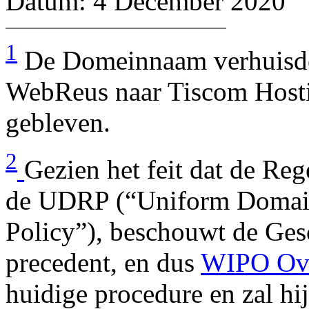
Datum: 4 December 2020
1
De Domeinnaam verhuisde
WebReus naar Tiscom Hostin
gebleven.
2
Gezien het feit dat de Re
de UDRP (“Uniform Domain
Policy”), beschouwt de Ge
precedent, en dus
WIPO Ove
huidige procedure en zal hij