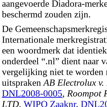
aangevoerde Diadora-merken
beschermd zouden zijn.
De Gemeenschapsmerkregis
Internationale merkregistr
een woordmerk dat identie
onderdeel “.nl” dient naar v
vergelijking niet te word
uitspraken
AB Electrolux v.
DNL2008-0005
,
Roompot R
LTD,
WIPO Zaaknr. DNL2