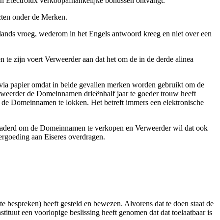
 van Electrolux verkoopafhankelijke bonussen ontvangt.
ucten onder de Merken.
erlands vroeg, wederom in het Engels antwoord kreeg en niet over een
te zijn voert Verweerder aan dat het om de in de derde alinea
 via papier omdat in beide gevallen merken worden gebruikt om de
erweerder de Domeinnamen drieënhalf jaar te goeder trouw heeft
r de Domeinnamen te lokken. Het betreft immers een elektronische
benaderd om de Domeinnamen te verkopen en Verweerder wil dat ook
ergoeding aan Eiseres overdragen.
e bespreken) heeft gesteld en bewezen. Alvorens dat te doen staat de
stituut een voorlopige beslissing heeft genomen dat dat toelaatbaar is