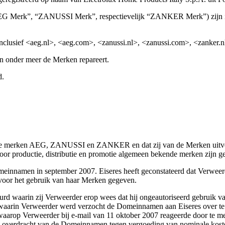
EG Merk”, “ZANUSSI Merk”, respectievelijk “ZANKER Merk”) zijn in 
nclusief <aeg.nl>, <aeg.com>, <zanussi.nl>, <zanussi.com>, <zanker.
an onder meer de Merken repareert.
d.
p de merken AEG, ZANUSSI en ZANKER en dat zij van de Merken uitvoer
or productie, distributie en promotie algemeen bekende merken zijn 
omeinnamen in september 2007. Eiseres heeft geconstateerd dat Verwee
voor het gebruik van haar Merken gegeven.
uurd waarin zij Verweerder erop wees dat hij ongeautoriseerd gebrui
aarin Verweerder werd verzocht de Domeinnamen aan Eiseres over te 
rop Verweerder bij e-mail van 11 oktober 2007 reageerde door te melden
 overdracht van de Domeinnamen tegen vergoeding van nominale kosten