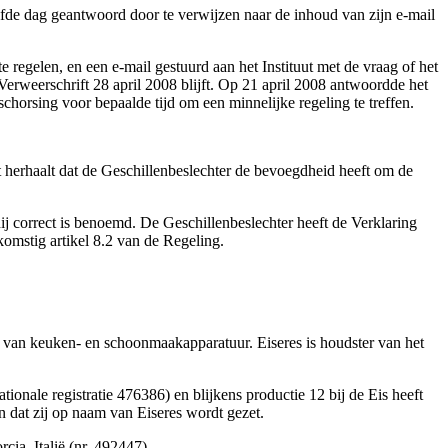
lfde dag geantwoord door te verwijzen naar de inhoud van zijn e-mail
 regelen, en een e-mail gestuurd aan het Instituut met de vraag of het
Verweerschrift 28 april 2008 blijft. Op 21 april 2008 antwoordde het
schorsing voor bepaalde tijd om een minnelijke regeling te treffen.
et herhaalt dat de Geschillenbeslechter de bevoegdheid heeft om de
ij correct is benoemd. De Geschillenbeslechter heeft de Verklaring
omstig artikel 8.2 van de Regeling.
t van keuken- en schoonmaakapparatuur. Eiseres is houdster van het
nale registratie 476386) en blijkens productie 12 bij de Eis heeft
dat zij op naam van Eiseres wordt gezet.
ia, Italië (nr. 492447).