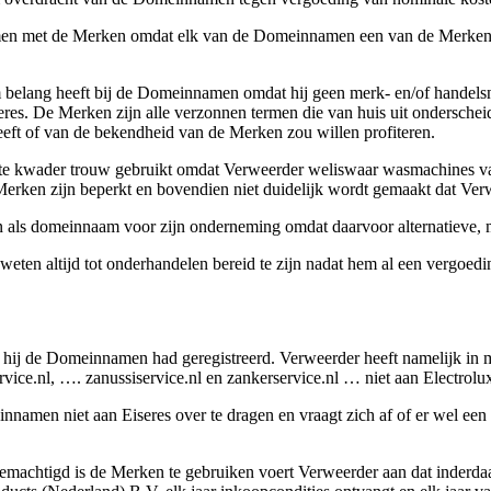
n met de Merken omdat elk van de Domeinnamen een van de Merken als
tiem belang heeft bij de Domeinnamen omdat hij geen merk- en/of hand
eres. De Merken zijn alle verzonnen termen die van huis uit ondersch
heeft of van de bekendheid van de Merken zou willen profiteren.
e kwader trouw gebruikt omdat Verweerder weliswaar wasmachines van
Merken zijn beperkt en bovendien niet duidelijk wordt gemaakt dat Ver
als domeinnaam voor zijn onderneming omdat daarvoor alternatieve, m
 weten altijd tot onderhandelen bereid te zijn nadat hem al een vergo
dat hij de Domeinnamen had geregistreerd. Verweerder heeft namelijk in
.nl, …. zanussiservice.nl en zankerservice.nl … niet aan Electrolux
nnamen niet aan Eiseres over te dragen en vraagt zich af of er wel een
gemachtigd is de Merken te gebruiken voert Verweerder aan dat inderdaad z