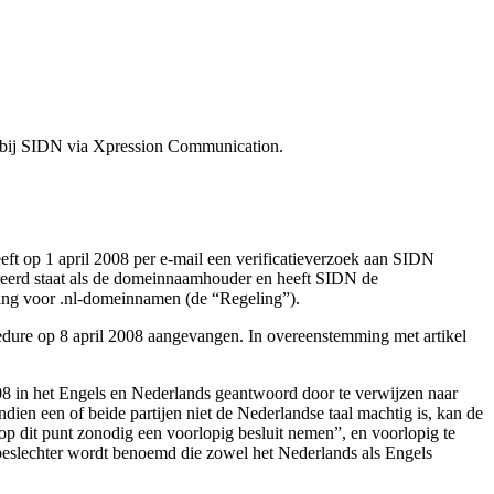
 bij SIDN via Xpression Communication.
eeft op 1 april 2008 per e-mail een verificatieverzoek aan SIDN
reerd staat als de domeinnaamhouder en heeft SIDN de
eling voor .nl-domeinnamen (de “Regeling”).
cedure op 8 april 2008 aangevangen. In overeenstemming met artikel
2008 in het Engels en Nederlands geantwoord door te verwijzen naar
dien een of beide partijen niet de Nederlandse taal machtig is, kan de
 op dit punt zonodig een voorlopig besluit nemen”, en voorlopig te
nbeslechter wordt benoemd die zowel het Nederlands als Engels