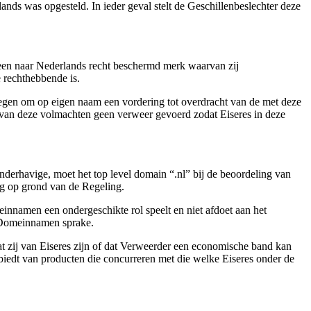
ands was opgesteld. In ieder geval stelt de Geschillenbeslechter deze
p een naar Nederlands recht beschermd merk waarvan zij
 rechthebbende is.
n om op eigen naam een vordering tot overdracht van de met deze
 van deze volmachten geen verweer gevoerd zodat Eiseres in deze
nderhavige, moet het top level domain “.nl” bij de beoordeling van
g op grond van de Regeling.
nnamen een ondergeschikte rol speelt en niet afdoet aan het
 Domeinnamen sprake.
 zij van Eiseres zijn of dat Verweerder een economische band kan
nbiedt van producten die concurreren met die welke Eiseres onder de