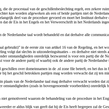
g, die de procestaal van de geschillenbeslechting regelt, een zekere ru
echter
kan
worden afgeweken als een of beide partijen niet de Nederland
elangrijk deel van de procedure gevoerd en moet het Instituut derhalve
ten dat de Eis in het Engels en het Verweerschrift in het Nederlands i
n de Nederlandse taal wordt behandeld en dat derhalve alle communicatie
l gebruikt)” in de eerste zin van artikel 16 van de Regeling, en het w
ing volgt dat slechts in uitzonderingsituaties – en derhalve niet steeds a
onder omstandigheden onredelijk bezwarend is voor een partij die de Ne
 voor de andere partij of waarbij ook de andere partij de Nederlandse ta
el geschillen over domeinnamen in de .nl zone file betreft, en het dus i
 bij het geschil betrokken partijen mag worden verwacht dat zij ten m
 in plaats van de Nederlandse taal mag derhalve verwacht worden dat zi
nder omstandigheden (zoals in bovengenoemde voorbeelden) onredelijk b
en niet gemotiveerd waarom de behandeling van de procedure in het Enge
eerder er aldus blijk van geeft dat hij de Eis heeft begrepen zal de G