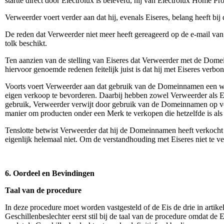
startte direct door Electrolux is beleverd, hij van Electrolux Home P
Verweerder voert verder aan dat hij, evenals Eiseres, belang heeft 
De reden dat Verweerder niet meer heeft gereageerd op de e-mail van 
tolk beschikt.
Ten aanzien van de stelling van Eiseres dat Verweerder met de Domei
hiervoor genoemde redenen feitelijk juist is dat hij met Eiseres verbon
Voorts voert Verweerder aan dat gebruik van de Domeinnamen een wijz
eigen verkoop te bevorderen. Daarbij hebben zowel Verweerder als Ei
gebruik, Verweerder verwijt door gebruik van de Domeinnamen op ver
manier om producten onder een Merk te verkopen die hetzelfde is als 
Tenslotte betwist Verweerder dat hij de Domeinnamen heeft verkoch
eigenlijk helemaal niet. Om de verstandhouding met Eiseres niet te
6. Oordeel en Bevindingen
Taal van de procedure
In deze procedure moet worden vastgesteld of de Eis de drie in arti
Geschillenbeslechter eerst stil bij de taal van de procedure omdat de 