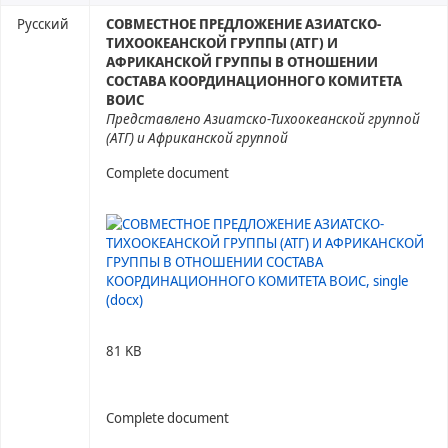
Русский
СОВМЕСТНОЕ ПРЕДЛОЖЕНИЕ АЗИАТСКО-
ТИХООКЕАНСКОЙ ГРУППЫ (АТГ) И
АФРИКАНСКОЙ ГРУППЫ В ОТНОШЕНИИ
СОСТАВА КООРДИНАЦИОННОГО КОМИТЕТА
ВОИС
Представлено Азиатско-Тихоокеанской группой
(АТГ) и Африканской группой
Complete document
81 KB
Complete document