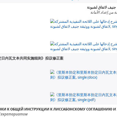
ة جنيف لاتفاق لشبونة
ة من إعداد الأمانة
定日内瓦文本共同实施细则》拟议修正案
ВКИ К ОБЩЕЙ ИНСТРУКЦИИ К ЛИССАБОНСКОМУ СОГЛАШЕНИЮ И
 Секретариатом