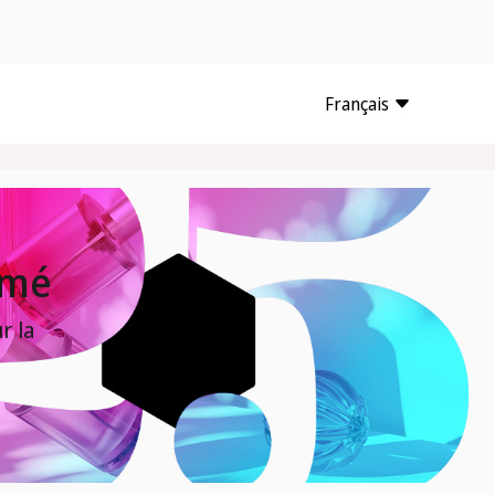
Français
umé
r la