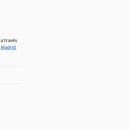
 a través
e Madrid
.