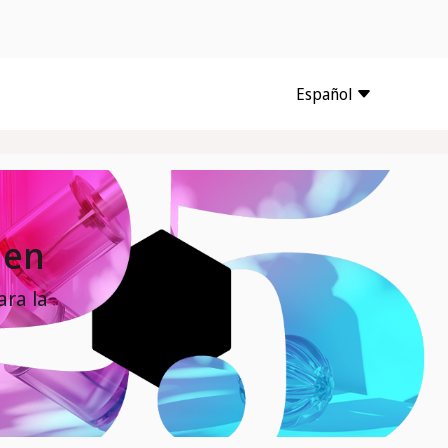
Español
men
ara la