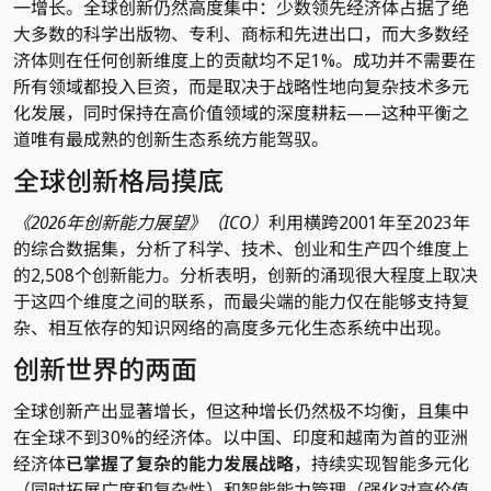
一增长。全球创新仍然高度集中：少数领先经济体占据了绝
大多数的科学出版物、专利、商标和先进出口，而大多数经
济体则在任何创新维度上的贡献均不足1%。成功并不需要在
所有领域都投入巨资，而是取决于战略性地向复杂技术多元
化发展，同时保持在高价值领域的深度耕耘——这种平衡之
道唯有最成熟的创新生态系统方能驾驭。
全球创新格局摸底
《2026年创新能力展望》（ICO）
利用横跨2001年至2023年
的综合数据集，分析了科学、技术、创业和生产四个维度上
的2,508个创新能力。分析表明，创新的涌现很大程度上取决
于这四个维度之间的联系，而最尖端的能力仅在能够支持复
杂、相互依存的知识网络的高度多元化生态系统中出现。
创新世界的两面
全球创新产出显著增长，但这种增长仍然极不均衡，且集中
在全球不到30%的经济体。以中国、印度和越南为首的亚洲
经济体
已掌握了复杂的能力发展战略
，持续实现智能多元化
（同时拓展广度和复杂性）和智能能力管理（强化对高价值