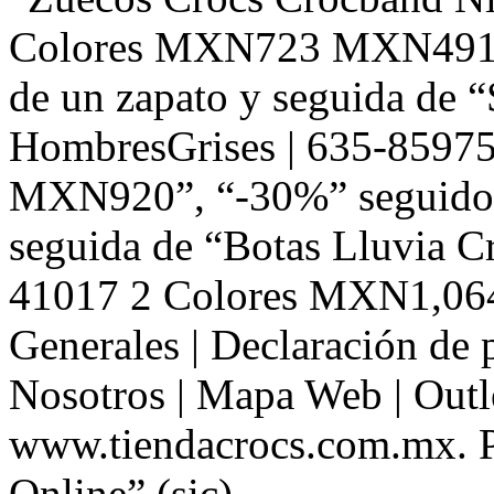
Colores MXN723 MXN491”,
de un zapato y seguida de 
HombresGrises | 635-8597
MXN920”, “-30%” seguido d
seguida de “Botas Lluvia Cr
41017 2 Colores MXN1,06
Generales | Declaración de 
Nosotros | Mapa Web | Outl
www.tiendacrocs.com.mx. 
Online” (sic).