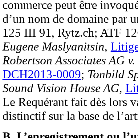
commerce peut être invoqué 
d’un nom de domaine par un 
125 III 91, Rytz.ch; ATF 12
Eugene Maslyanitsin
,
Liti
Robertson Associates AG v. 
DCH2013-0009
;
Tonbild S
Sound Vision House AG
,
Li
Le Requérant fait dès lors v
distinctif sur la base de l’a
B. L’enregistrement ou l’