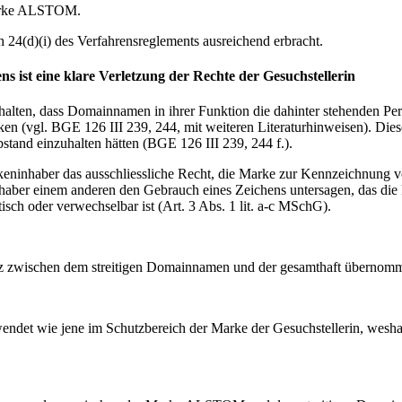
 Marke ALSTOM.
24(d)(i) des Verfahrensreglements ausreichend erbracht.
ist eine klare Verletzung der Rechte der Gesuchstellerin
halten, dass Domainnamen in ihrer Funktion die dahinter stehenden Per
ken (vgl. BGE 126 III 239, 244, mit weiteren Literaturhinweisen). Di
tand einzuhalten hätten (BGE 126 III 239, 244 f.).
ninhaber das ausschliessliche Recht, die Marke zur Kennzeichnung vo
er einem anderen den Gebrauch eines Zeichens untersagen, das die Rec
isch oder verwechselbar ist (Art. 3 Abs. 1 lit. a-c MSchG).
nz zwischen dem streitigen Domainnamen und der gesamthaft übernomm
endet wie jene im Schutzbereich der Marke der Gesuchstellerin, weshalb