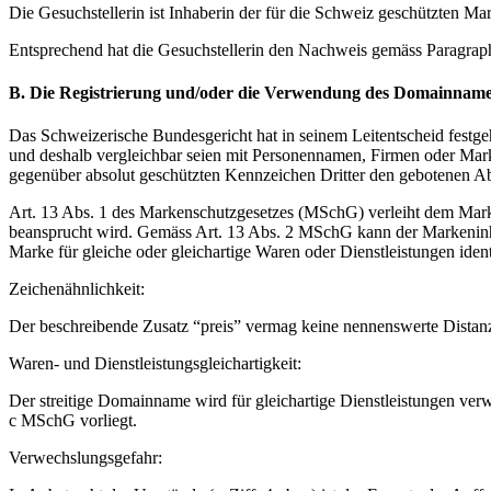
Die Gesuchstellerin ist Inhaberin der für die Schweiz geschützten
Entsprechend hat die Gesuchstellerin den Nachweis gemäss Paragraph 
B. Die Registrierung und/oder die Verwendung des Domainnamens 
Das Schweizerische Bundesgericht hat in seinem Leitentscheid festge
und deshalb vergleichbar seien mit Personennamen, Firmen oder Mar
gegenüber absolut geschützten Kennzeichen Dritter den gebotenen Abs
Art. 13 Abs. 1 des Markenschutzgesetzes (MSchG) verleiht dem Marke
beansprucht wird. Gemäss Art. 13 Abs. 2 MSchG kann der Markeninhab
Marke für gleiche oder gleichartige Waren oder Dienstleistungen ident
Zeichenähnlichkeit:
Der beschreibende Zusatz “preis” vermag keine nennenswerte Dista
Waren- und Dienstleistungsgleichartigkeit:
Der streitige Domainname wird für gleichartige Dienstleistungen verw
c MSchG vorliegt.
Verwechslungsgefahr: