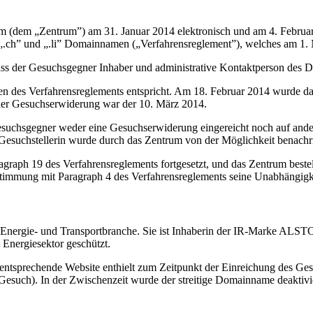
(dem „Zentrum”) am 31. Januar 2014 elektronisch und am 4. Februar 
.ch” und „.li” Domainnamen („Verfahrensreglement”), welches am 1. Mä
ss der Gesuchsgegner Inhaber und administrative Kontaktperson des 
gen des Verfahrensreglements entspricht. Am 18. Februar 2014 wurde d
 einer Gesuchserwiderung war der 10. März 2014.
Gesuchsgegner weder eine Gesuchserwiderung eingereicht noch auf and
esuchstellerin wurde durch das Zentrum von der Möglichkeit benachric
aph 19 des Verfahrensreglements fortgesetzt, und das Zentrum bestel
instimmung mit Paragraph 4 des Verfahrensreglements seine Unabhängigke
Energie- und Transportbranche. Sie ist Inhaberin der IR-Marke ALSTO
 Energiesektor geschützt.
 entsprechende Website enthielt zum Zeitpunkt der Einreichung des Ge
esuch). In der Zwischenzeit wurde der streitige Domainname deaktivie