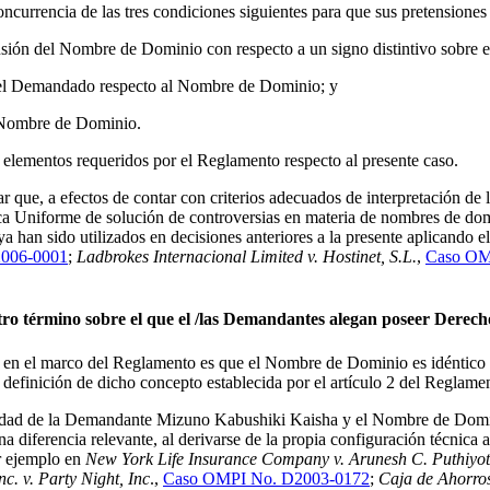
currencia de las tres condiciones siguientes para que sus pretensiones
onfusión del Nombre de Dominio con respecto a un signo distintivo sobre
te del Demandado respecto al Nombre de Dominio; y
el Nombre de Dominio.
 elementos requeridos por el Reglamento respecto al presente caso.
 que, a efectos de contar con criterios adecuados de interpretación de la
ica Uniforme de solución de controversias en materia de nombres de dom
 han sido utilizados en decisiones anteriores a la presente aplicando el
006-0001
;
Ladbrokes Internacional Limited v. Hostinet, S.L.
,
Caso OM
ro término sobre el que el /las
Demandantes alegan poseer Derecho
r en el marco del Reglamento es que el Nombre de Dominio es idéntico 
efinición de dicho concepto establecida por el artículo 2 del Reglame
laridad de la Demandante Mizuno Kabushiki Kaisha y el Nombre de Dominio
 diferencia relevante, al derivarse de la propia configuración técnica 
r ejemplo en
New York Life Insurance Company v. Arunesh C. Puthiyo
c. v. Party Night, Inc
.,
Caso OMPI No. D2003-0172
;
Caja de Ahorro