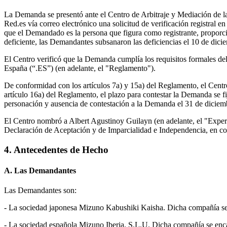
La Demanda se presentó ante el Centro de Arbitraje y Mediación de l
Red.es vía correo electrónico una solicitud de verificación registral
que el Demandado es la persona que figura como registrante, proporci
deficiente, las Demandantes subsanaron las deficiencias el 10 de dici
El Centro verificó que la Demanda cumplía los requisitos formales de
España (“.ES”) (en adelante, el "Reglamento").
De conformidad con los artículos 7a) y 15a) del Reglamento, el Cen
artículo 16a) del Reglamento, el plazo para contestar la Demanda se 
personación y ausencia de contestación a la Demanda el 31 de diciem
El Centro nombró a Albert Agustinoy Guilayn (en adelante, el "Experto
Declaración de Aceptación y de Imparcialidad e Independencia, en co
4. Antecedentes de Hecho
A. Las Demandantes
Las Demandantes son:
- La sociedad japonesa Mizuno Kabushiki Kaisha. Dicha compañía se d
- La sociedad española Mizuno Iberia, S.L.U. Dicha compañía se encar