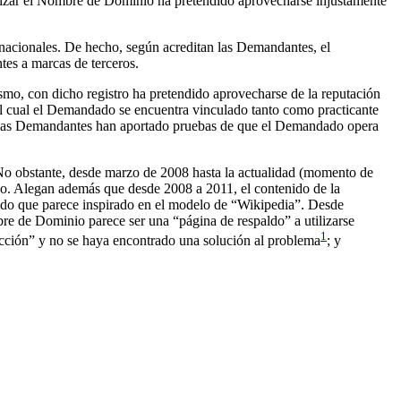
tilizar el Nombre de Dominio ha pretendido aprovecharse injustamente
nacionales. De hecho, según acreditan las Demandantes, el
es a marcas de terceros.
smo, con dicho registro ha pretendido aprovecharse de la reputación
al cual el Demandado se encuentra vinculado tanto como practicante
do, las Demandantes han aportado pruebas de que el Demandado opera
o obstante, desde marzo de 2008 hasta la actualidad (momento de
. Alegan además que desde 2008 a 2011, el contenido de la
nido que parece inspirado en el modelo de “Wikipedia”. Desde
re de Dominio parece ser una “página de respaldo” a utilizarse
1
cción” y no se haya encontrado una solución al problema
; y