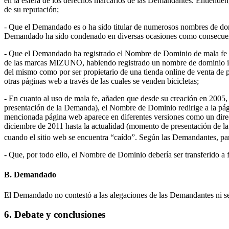
en la esfera de los derechos marcarios de las Demandantes. Entienden
de su reputación;
- Que el Demandado es o ha sido titular de numerosos nombres de dom
Demandado ha sido condenado en diversas ocasiones como consecuenci
- Que el Demandado ha registrado el Nombre de Dominio de mala fe pue
de las marcas MIZUNO, habiendo registrado un nombre de dominio idén
del mismo como por ser propietario de una tienda online de venta de
otras páginas web a través de las cuales se venden bicicletas;
- En cuanto al uso de mala fe, añaden que desde su creación en 200
presentación de la Demanda), el Nombre de Dominio redirige a la p
mencionada página web aparece en diferentes versiones como un direct
diciembre de 2011 hasta la actualidad (momento de presentación de la
cuando el sitio web se encuentra “caído”. Según las Demandantes, pa
- Que, por todo ello, el Nombre de Dominio debería ser transferido 
B. Demandado
El Demandado no contestó a las alegaciones de las Demandantes ni s
6. Debate y conclusiones