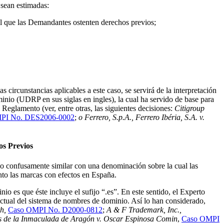
 sean estimadas:
 el que las Demandantes ostenten derechos previos;
s circunstancias aplicables a este caso, se servirá de la interpretación
inio (UDRP en sus siglas en ingles), la cual ha servido de base para
 Reglamento (ver, entre otras, las siguientes decisiones:
Citigroup
PI No. DES2006-0002
;
o Ferrero, S.p.A., Ferrero Ibéria, S.A. v.
s Previos
o confusamente similar con una denominación sobre la cual las
nto las marcas con efectos en España.
 es que éste incluye el sufijo “.es”. En este sentido, el Experto
actual del sistema de nombres de dominio. Así lo han considerado,
th,
Caso OMPI No. D2000-0812
;
A & F Trademark, Inc.,
s de la Inmaculada de Aragón v. Oscar Espinosa Comin
,
Caso OMPI