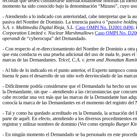
recordar que deben considerarse internacionalmente notorias (al meno
momento ha sido conocido bajo la denominación “Mizuno”, cuyo uso p
- Atendiendo a lo indicado con anterioridad, cabe interpretar que la 
pasiva del Nombre de Dominio. La tenencia pasiva o “
passive holdin
S.A. v. Multimedia Digital Rioja, S.L.
Caso OMPI No. D2001-0496
;
Corporation Limited v. Nuclear Marshmallows
Caso OMPI No. D20
operandi
de “cyberocupa” del Demandado.
- Con respecto al re-direccionamiento del Nombre de Dominio a otra
que esta conducta es una prueba adicional del uso de mala fe, pues e
marcas de las Demandantes.
Telcel, C.A. v. jerm and Jhonattan Ramí
- Al hilo de lo indicado en el punto anterior, el Experto tampoco con
buena fe para el desarrollo de un sitio web desvinculado de las marc
- Difícilmente podría considerarse que el Demandado ha hecho un uso 
la Demandante, sin que – atendiendo a las circunstancias que concurr
cabe recordar una vez más que las marcas de la Demandante han adqui
conocía la marca de las Demandantes en el momento del registro de
- Tal y como ha quedado acreditado en la Demanda, la actuación del
parte de aquél. En efecto, atendiendo a los diversos procedimientos e
registrar y utilizar nombres de dominio (Ver como ejemplo
Burger Kin
- En ningún momento el Demandado se ha personado en este procedimie