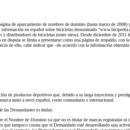
ágina de aparcamiento de nombres de dominio (hasta marzo de 2008) y c
e información en español sobre bicicletas denominado “www.bicipedia.es
os y distribuidores de bicicletas (entre otros). Desde diciembre de 2011
en disputa se limita a presentarse como una página de respaldo, con la
erjuicio de ello, cabe indicar que –de acuerdo con la información obten
ión de productos deportivos que, debido a su larga trayectoria y prestig
rca tanto a nivel español, como comunitario e internacional;
e las Demandantes es titular;
 el Nombre de Dominio ya que no es titular de marcas registradas ni de
s que tampoco consta que el Demandado esté desarrollando una activid