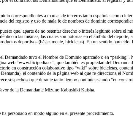
, por el contrario, las Demandantes que el Demandado al registrar y u
inio correspondientes a marcas de terceros tanto españolas como inter
a del registro y uso de mala fe de nombres de dominio correspondient
sto que, aparte de no ostentar derecho o interés legítimo sobre el mi
tico a las mismas, las cuales son notorias en el ámbito del deporte, 
 productos deportivos (básicamente, bicicletas). En un sentido pareci
5, el Demandado tuvo el Nombre de Dominio aparcado o en “parking”. N
ágina web “www.bicipedia.es”, que también es propiedad del Demandado
orio en construcción colaborativo tipo “wiki” sobre bicicletas, conte
 Demanda), el contenido de la página web al que re-direcciona el Nomb
rece sospechoso que durante tanto tiempo continúe estando “en constru
a favor de la Demandante Mizuno Kabushiki Kaisha.
e ha personado en modo alguno en el presente procedimiento.