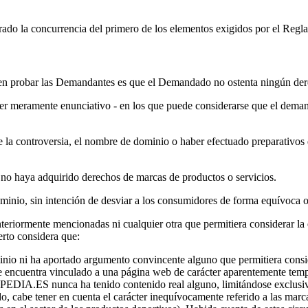
ado la concurrencia del primero de los elementos exigidos por el Regl
en probar las Demandantes es que el Demandado no ostenta ningún der
cter meramente enunciativo - en los que puede considerarse que el dema
de la controversia, el nombre de dominio o haber efectuado preparativos
no haya adquirido derechos de marcas de productos o servicios.
ominio, sin intención de desviar a los consumidores de forma equívoca
nteriormente mencionadas ni cualquier otra que permitiera considerar la 
rto considera que:
io ni ha aportado argumento convincente alguno que permitiera consid
 encuentra vinculado a una página web de carácter aparentemente tempora
EDIA.ES nunca ha tenido contenido real alguno, limitándose exclusivam
ido, cabe tener en cuenta el carácter inequívocamente referido a las 