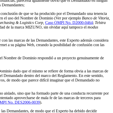
rcunstancias, parecería igualmente obvio que el Demandado en ningún
as Demandantes;
 la conclusión de que se ha producido por el Demandado una tenencia
omo en el uso del Nombre de Dominio (Ver por ejemplo
Banco de Vitoria,
urchasing & Logistics Corp,
Caso OMPI No. D2000-0464
;
Telstra
iedad de la marca MIZUNO, sin olvidar aquí tampoco el
modus
 con las marcas de las Demandantes, este Experto además considera
rnet a su página Web, creando la posibilidad de confusión con las
tro del Nombre de Dominio respondió a un proyecto genuinamente de
Dominio dado que el mismo se refiere de forma obvia a las marcas de
 del Demandado dentro del marco del Reglamento. En este sentido,
ivos, de modo que parece difícil imaginar que el Demandado no
 aislado, sino que ha formado parte de una conducta recurrente por
ntentado aprovecharse de mala fe de las marcas de terceros para
MPI No. DES2006-0039
).
e las Demandantes, de modo que el Experto ha debido decidir