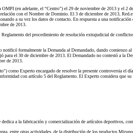
a OMPI (en adelante, el “Centro”) el 29 de noviembre de 2013 y el 2 de
 en relación con el Nombre de Dominio. El 3 de diciembre de 2013, Red.e
onando a su vez los datos de contacto. En respuesta a una notificación
embre de 2013.
l Reglamento del procedimiento de resolución extrajudicial de conflict
tro notificó formalmente la Demanda al Demandado, dando comienzo al
fijó para el 30 de diciembre de 2013. El Demandado no contestó a la De
bre de 2013.
") como Experto encargado de resolver la presente controversia el día 
nformidad con artículo 5 del Reglamento. El Experto considera que su 
edica a la fabricación y comercialización de artículos deportivos, con
ga, entre otras actividades, de la distribución de los productos Mizuno