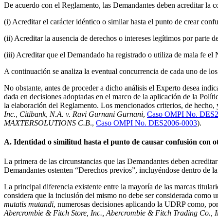
De acuerdo con el Reglamento, las Demandantes deben acreditar la con
(i) Acreditar el carácter idéntico o similar hasta el punto de crear c
(ii) Acreditar la ausencia de derechos o intereses legítimos por par
(iii) Acreditar que el Demandado ha registrado o utiliza de mala fe 
A continuación se analiza la eventual concurrencia de cada uno de los
No obstante, antes de proceder a dicho análisis el Experto desea indicar
dada en decisiones adoptadas en el marco de la aplicación de la Polít
la elaboración del Reglamento. Los mencionados criterios, de hecho, ya
Inc.,
Citibank, N.A. v. Ravi Gurnani Gurnani
,
Caso OMPI No. DES2
MAXTERSOLUTIONS C.B
.,
Caso OMPI No. DES2006-0003
).
A. Identidad o similitud hasta el punto de causar confusión con ot
La primera de las circunstancias que las Demandantes deben acredita
Demandantes ostenten “Derechos previos”, incluyéndose dentro de la d
La principal diferencia existente entre la mayoría de las marcas titu
considera que la inclusión del mismo no debe ser considerada como una
mutatis mutandi
, numerosas decisiones aplicando la UDRP como, po
Abercrombie & Fitch Store, Inc., Abercrombie & Fitch Trading Co., In