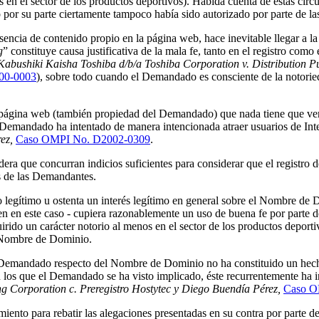
s en el sector de los productos deportivos). Habida cuenta de estas ci
or su parte ciertamente tampoco había sido autorizado por parte de l
ausencia de contenido propio en la página web, hace inevitable llegar a
g
” constituye causa justificativa de la mala fe, tanto en el registro c
Kabushiki Kaisha Toshiba d/b/a Toshiba Corporation v. Distribution P
00-0003
), sobre todo cuando el Demandado es consciente de la notor
 página web (también propiedad del Demandado) que nada tiene que ver
l Demandado ha intentado de manera intencionada atraer usuarios de Inte
rez,
Caso OMPI No. D2002-0309
.
sidera que concurran indicios suficientes para considerar que el regis
as de las Demandantes.
legítimo u ostenta un interés legítimo en general sobre el Nombre de 
en en este caso - cupiera razonablemente un uso de buena fe por parte
rido un carácter notorio al menos en el sector de los productos deport
l Nombre de Dominio.
 Demandado respecto del Nombre de Dominio no ha constituido un hecho
n los que el Demandado se ha visto implicado, éste recurrentemente ha i
g Corporation c. Preregistro Hostytec y Diego Buendía Pérez,
Caso O
nto para rebatir las alegaciones presentadas en su contra por parte d