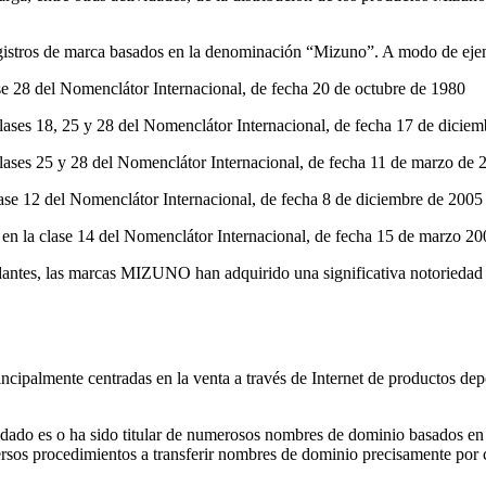
stros de marca basados en la denominación “Mizuno”. A modo de ejempl
e 28 del Nomenclátor Internacional, de fecha 20 de octubre de 1980
ases 18, 25 y 28 del Nomenclátor Internacional, de fecha 17 de dicie
ases 25 y 28 del Nomenclátor Internacional, de fecha 11 de marzo de 
se 12 del Nomenclátor Internacional, de fecha 8 de diciembre de 2005
n la clase 14 del Nomenclátor Internacional, de fecha 15 de marzo 20
es, las marcas MIZUNO han adquirido una significativa notoriedad en 
palmente centradas en la venta a través de Internet de productos depor
do es o ha sido titular de numerosos nombres de dominio basados en 
os procedimientos a transferir nombres de dominio precisamente por con