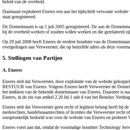
beleid van de overheid.
Daarnaast exploiteert Eiseres een aan het tijdschrift verwante webs
staat geregistreerd.
De Domeinnaam is op 1 juli 2005 geregistreerd. De aan de Domeinnaam
bij de overheid werken of zouden willen werken en die gerelateerd z
Op 29 juli 2008 heeft Eiseres de eerdere houdster van de Domeinna
overgedragen aan Verweerster, die op hetzelfde adres als deze voormal
5. Stellingen van Partijen
A. Eiseres
Eiseres stelt dat Verweerster, door exploitatie van de website g
BESTUUR van Eiseres. Volgens Eiseres heeft Verweerster de Domeinnaa
het intikken van de bekende domeinnaam van Eiseres. Daarmee is naa
Eiseres, in de zin van artikel 2.20 lid 1 sub d van het Benelux Verdra
Eiseres stelt dat Verweerster geen recht of legitiem belang heeft bij
merkrechten, handelsnaamrechten of licenties die Verweerster recht of
oorspronkelijk bedoeld was voor de website van Eiseres en probeert 
Eiseres voert aan dat, omdat de voormalige houdster Technology Servi