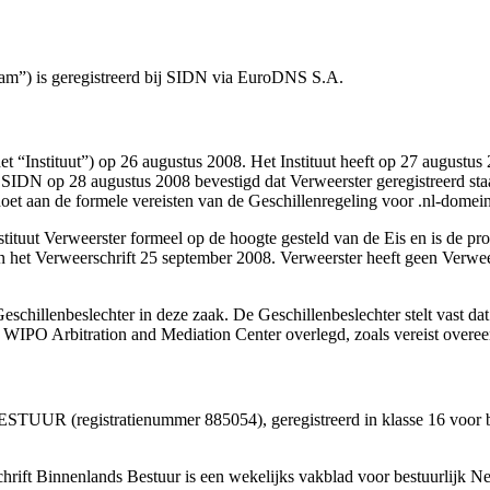
m”) is geregistreerd bij SIDN via EuroDNS S.A.
et “Instituut”) op 26 augustus 2008. Het Instituut heeft op 27 augustu
 SIDN op 28 augustus 2008 bevestigd dat Verweerster geregistreerd s
oldoet aan de formele vereisten van de Geschillenregeling voor .nl-dome
nstituut Verweerster formeel op de hoogte gesteld van de Eis en is de
an het Verweerschrift 25 september 2008. Verweerster heeft geen Verwee
schillenbeslechter in deze zaak. De Geschillenbeslechter stelt vast da
 WIPO Arbitration and Mediation Center overlegd, zoals vereist overee
R (registratienummer 885054), geregistreerd in klasse 16 voor boek
schrift Binnenlands Bestuur is een wekelijks vakblad voor bestuurlijk N