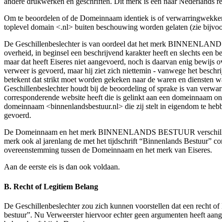
andere drukwerken en geschriften. Dit merk is een naar Nederlands re
Om te beoordelen of de Domeinnaam identiek is of verwarringwekkend
toplevel domain <.nl> buiten beschouwing worden gelaten (zie bijvo
De Geschillenbeslechter is van oordeel dat het merk BINNENLANDS 
overheid, in beginsel een beschrijvend karakter heeft en slechts ee
maar dat heeft Eiseres niet aangevoerd, noch is daarvan enig bew
verweer is gevoerd, maar hij ziet zich niettemin - vanwege het besch
betekent dat strikt moet worden gekeken naar de waren en diensten wa
Geschillenbeslechter houdt bij de beoordeling of sprake is van verw
corresponderende website heeft die is gelinkt aan een domeinnaam onder
domeinnaam <binnenlandsbestuur.nl> die zij stelt in eigendom te hebbe
gevoerd.
De Domeinnaam en het merk BINNENLANDS BESTUUR verschillen slec
merk ook al jarenlang de met het tijdschrift “Binnenlands Bestuur” c
overeenstemming tussen de Domeinnaam en het merk van Eiseres.
Aan de eerste eis is dan ook voldaan.
B. Recht of Legitiem Belang
De Geschillenbeslechter zou zich kunnen voorstellen dat een recht 
bestuur”. Nu Verweerster hiervoor echter geen argumenten heeft aange