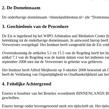
2. De Domeinnaam
De onderhavige domeinnaam <binnelandsbestuur.nl> (de “Domeinnaa
3. Geschiedenis van de Procedure
De Eis is ingediend bij het WIPO Arbitration and Mediation Center (h
betrekking tot de onderhavige domeinnaam. In antwoord hierop heeft
Verweerster overgelegd. Het Instituut heeft vastgesteld dat de Eis v
Overeenkomstig de artikelen 5.1 en 15.5 van de Regeling heeft het I
artikel 7.1 van de Regeling was de laatste datum voor het indienen v
september 2008 mee dat de Verweerster in gebreke was gebleven.
Het Instituut heeft Alfred Meijboom op 9 oktober 2008 benoemd als Ge
heeft de Verklaring van Onpartijdigheid en Onafhankelijkheid aan het
4. Feitelijke Achtergrond
Eiseres is houdster van het Benelux woordmerk BINNENLANDS BESTUU
geschriften.
Eiseres brengt onder bovengenoemd merk een tijdschrift uit. Het tijd