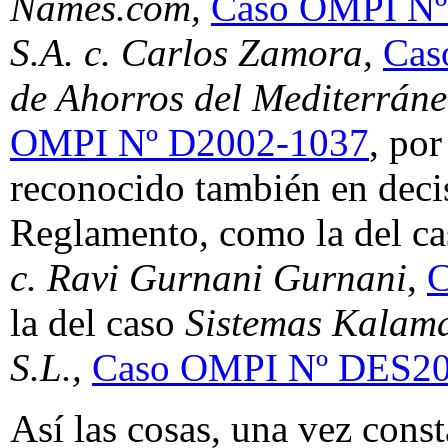
Names.com,
Caso OMPI Nº
S.A. c. Carlos Zamora,
Cas
de Ahorros del Mediterrán
OMPI Nº D2002-1037
, por
reconocido también en decis
Reglamento, como la del c
c. Ravi Gurnani Gurnani
,
C
la del caso
Sistemas Kalamaz
S.L.,
Caso OMPI Nº DES20
Así las cosas, una vez const