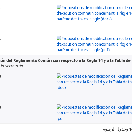
а
а
ón del Reglamento Común con respecto a la Regla 14 y a la Tabla de
a Secretaría
а
а