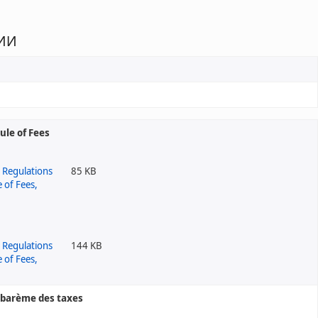
ЦИИ
le of Fees
85 KB
144 KB
e barème des taxes