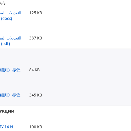
وثيق
125 KB
387 KB
84 KB
345 KB
РУКЦИИ
100 KB