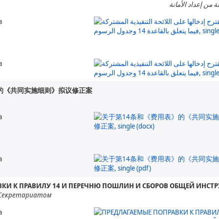
ة من إعداد الأمانة
а
а
的《共同实施细则》拟议修正案
а
а
КИ К ПРАВИЛУ 14 И ПЕРЕЧНЮ ПОШЛИН И СБОРОВ ОБЩЕЙ ИНСТ
 Секретариатом
а