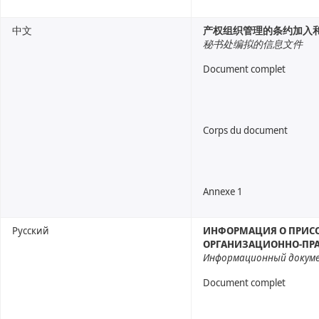
中文
产权组织管理的条约加入
秘书处编拟的信息文件
Document complet
Corps du document
Annexe 1
Русский
ИНФОРМАЦИЯ О ПРИСО
ОРГАНИЗАЦИОННО-ПР
Информационный докум
Document complet