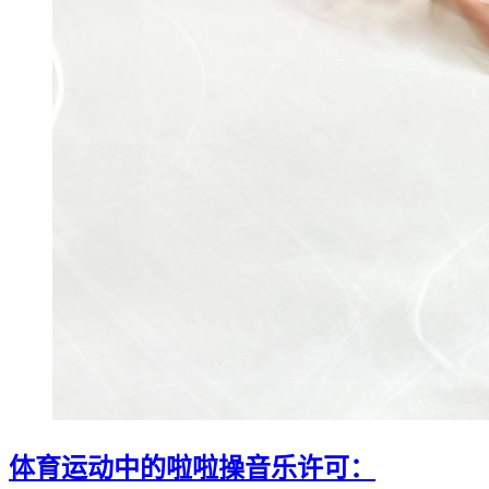
体育运动中的啦啦操音乐许可：