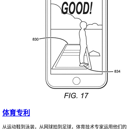
体育专利
从运动鞋到泳装，从网球拍到足球，体育技术专家运用他们的