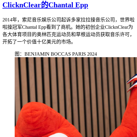
ClicknClear的Chantal Epp
2014年，索尼音乐娱乐公司起诉多家拉拉操音乐公司，世界啦
啦操冠军Chantal Epp看到了商机。她的初创企业ClicknClear为
各大体育项目的奥林匹克运动员和草根运动员获取音乐许可，
开拓了一个价值十亿美元的市场。
图：BENJAMIN BOCCAS PARIS 2024