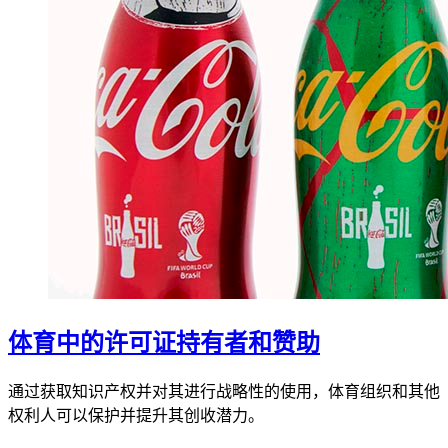
体育中的许可证持有者和赞助
通过获取知识产权并对其进行战略性的使用，体育组织和其他
权利人可以保护并提升其创收潜力。