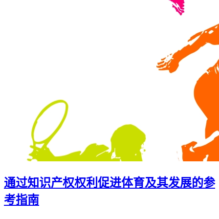
通过知识产权权利促进体育及其发展的参
考指南