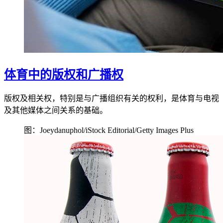
体育中的版权和广播权
版权及相关权，特别是与广播组织有关的权利，是体育与电视
及其他媒体之间关系的基础。
图：Joeydanuphol/iStock Editorial/Getty Images Plus