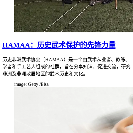
HAMAA：历史武术保护的先锋力量
历史非洲武术协会（HAMAA）是一个由武术从业者、教练、
学者和手工艺人组成的社群，旨在分享知识、促进交流，研究
非洲及非洲散居地区的武术历史和文化。
image: Getty /Elsa