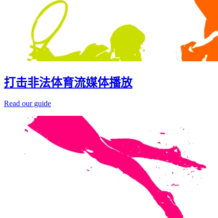
打击非法体育流媒体播放
Read our guide