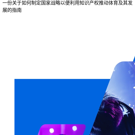
一份关于如何制定国家战略以便利用知识产权推动体育及其发
展的指南