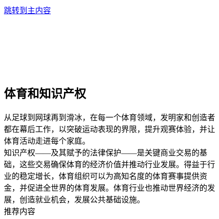
跳转到主内容
体育和知识产权
从足球到网球再到滑冰，在每一个体育领域，发明家和创造者
都在幕后工作，以突破运动表现的界限，提升观赛体验，并让
体育活动走进每个家庭。
知识产权——及其赋予的法律保护——是关键商业交易的基
础，这些交易确保体育的经济价值并推动行业发展。得益于行
业的稳定增长，体育组织可以为高知名度的体育赛事提供资
金，并促进全世界的体育发展。体育行业也推动世界经济的发
展，创造就业机会，发展公共基础设施。
推荐内容