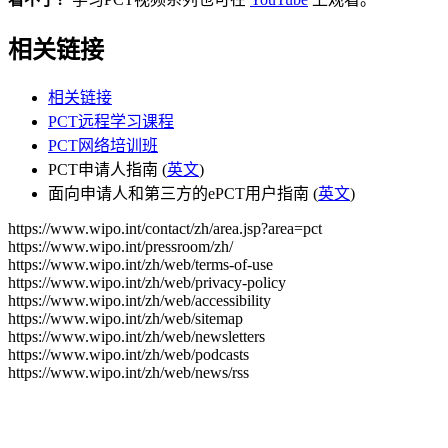
相关链接
相关链接
PCT远程学习课程
PCT网络培训班
PCT申请人指南 (
英文
)
面向申请人和第三方的ePCT用户指南 (
英文
)
https://www.wipo.int/contact/zh/area.jsp?area=pct
https://www.wipo.int/pressroom/zh/
https://www.wipo.int/zh/web/terms-of-use
https://www.wipo.int/zh/web/privacy-policy
https://www.wipo.int/zh/web/accessibility
https://www.wipo.int/zh/web/sitemap
https://www.wipo.int/zh/web/newsletters
https://www.wipo.int/zh/web/podcasts
https://www.wipo.int/zh/web/news/rss