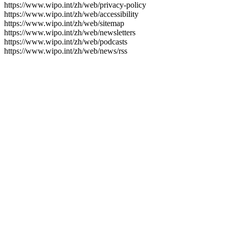
https://www.wipo.int/zh/web/privacy-policy
https://www.wipo.int/zh/web/accessibility
https://www.wipo.int/zh/web/sitemap
https://www.wipo.int/zh/web/newsletters
https://www.wipo.int/zh/web/podcasts
https://www.wipo.int/zh/web/news/rss