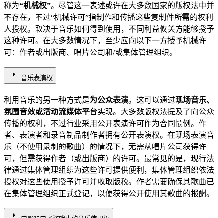
称为
“机械权”
。尽管这一表述或许在大多数国家的版权法中并
不存在，不过“机械许可”指制作和传播这些复制件所需的权利
人授权。取决于音乐如何得到使用，不同利益攸关方能够授予
这种许可。在大多数情况下，至少应向以下一方授予机械许
可：作者或出版商、唱片公司和/或集体管理组织。
arrow_right
音乐表演权
利用音乐的另一种方式是
为公众表演
。这可以通过
现场音乐、
氛围音效或活动流媒体平台
实现。大多数版权法提及了向公众
传播的权利，不过行业采用公开表演许可作为合同惯例。作
者、表演者和录音制品制作者拥有公开表演权。在现场表演音
乐（不使用录制的歌曲）的情况下，无需从唱片公司获得许
可，但需获得作者（或出版商）的许可。最常见的是，现行法
律通过集体管理组织为这些许可提供便利，集体管理组织依法
授权对这些使用授予许可并收取版税。作者需要确保其歌曲已
在集体管理组织正式登记，以便获得公开使用其歌曲的报酬。
arrow_right