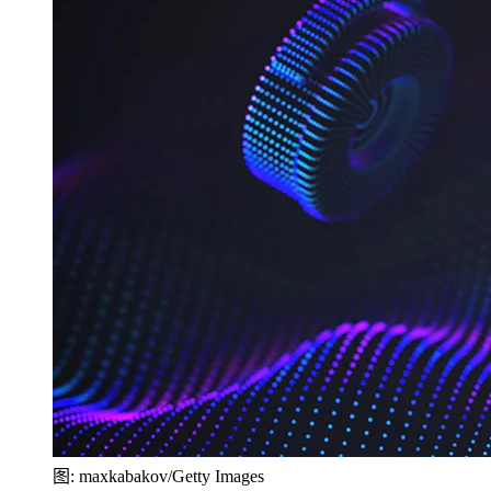
图: maxkabakov/Getty Images