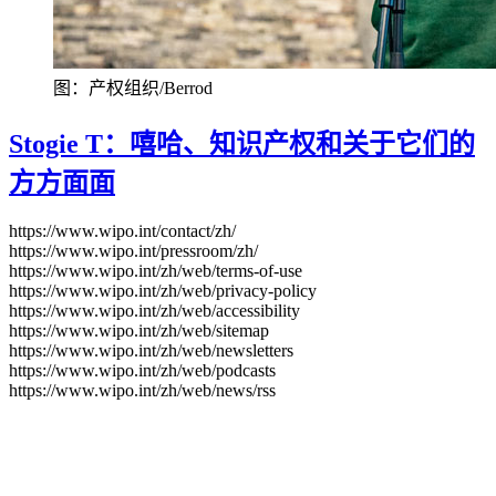
图：产权组织/Berrod
Stogie T：嘻哈、知识产权和关于它们的
方方面面
https://www.wipo.int/contact/zh/
https://www.wipo.int/pressroom/zh/
https://www.wipo.int/zh/web/terms-of-use
https://www.wipo.int/zh/web/privacy-policy
https://www.wipo.int/zh/web/accessibility
https://www.wipo.int/zh/web/sitemap
https://www.wipo.int/zh/web/newsletters
https://www.wipo.int/zh/web/podcasts
https://www.wipo.int/zh/web/news/rss