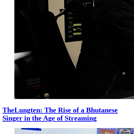
TheLungten: The Rise of a Bhutanese
Singer in the Age of Streaming