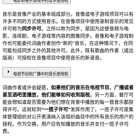
电影和电子游戏中的音乐使用权
音乐是音像产业的基本组成部分。音像或电子游戏项目可以有
许多不同的方式使用音乐。在音像项目中使用录制音乐的常见
许可称为
同步许可
。之所以称为同步，是因为这使音频与电
影、连续剧、电子游戏等内容的图像同步。音像和电子游戏制
作也可能委托词曲作者创作“新的”音乐，在这种情况下，合同
可能包括同步之外的其他许可。此外，既有歌曲的作者（或出
版商）可授权在音像项目中使用音乐的新录音。
arrow_right
电视节目和广播中的音乐使用权
词曲作者或许会疑惑，
如果他们的音乐在电视节目、广播或者
甚至酒吧里播放，他们能够如何收到版税
。另一方面，餐厅可
能会想知道是否需要为他们想在背景中播放的每一首音乐都获
得许可。这就轮到
“一揽子许可”
发挥作用了。一揽子许可是集
体管理组织对公开表演纳入该组织曲目中的所有音乐的用户的
授权。作为交换，用户应告知播放的音乐并支付一揽子许可
费。