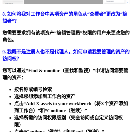
8. 如何将我对工作台中某项资产的角色从“查看者”更改为“编
辑者”？
您需要要求拥有该项资产“编辑管理员”权限的用户来更改您的
角色。
9. 我既不是注册人也不是代理人，如何申请我要管理的资产的
访问权？
您可以通过
“Find & monitor（查找和监视）”
申请访问您要管
理的资产：
按名称或编号
检索
选择
您想添加到工作台的资产
点击
“Add X assets to your workbench（将X个资产添加
到工作台）”
和
“Continue（继续）”
选择所需的访问权限级别（完全访问或自定义访问权
限）
点击
“Continue（继续）”
和
“Send（发送）”
。