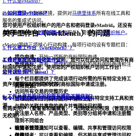
1. 什么是eMadrid？
eMadrid是一个数字环境，提供对
2. 如何登录eMadrid？
马德里体系
所有在线工具和
服务的集成式访问。
您可使用
产权组织帐户的用户名和密码
登录eMadrid。还没有
关于工作台（workbench）的问题
要使用eMadrid中的部分工具和服务，需要有
产权组织帐户？
立即创建一个!
产权组织帐户
。
eMadrid围绕三项核心行动构建，每项行动均设有专题栏目：
3. 什么是工作台（workbench）？
提交申请：
开始一项新的商标国际申请。
工作台是您的定制化工作空间，您可以在此访问和管理所有商
4. 我可以在工作台中做什么？
管理商标：
查看、管理和跟踪现有的商标国际申请和注
标国际申请和注册。使用您的产权组织帐户访问工作台！
册（需登录）。
您可以：
5. 什么是资产（asset）？
每个栏目都提供了完成该项行动所需的所有特定支持工
资产指您的工作台中的任何商标国际申请或注册。
查看商标的
保护状态
具和资源。
访问所有交易的
完整历史
6. 工作台资产的访问权限有哪些不同级别？
每个栏目都提供了完成该项行动所需的所有特定支持工具和资
管理或更新
您的商标国际申请和注册
源。
与您的关联
共享您的资产
并
管理访问权限
有两类用户（查看者和编辑者），和两级访问权限（管理员和
按注册人名称、产品类型、类别等分组
将申请和注册整
无权限）：
理到不同组合
答复
编辑者管理员：
不规范通知
可以查看、编辑、共享和管理访问权限
缴费
仅编辑者：
可以查看和编辑，但
不能
共享或管理访问权