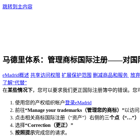
跳转到主内容
马德里体系：管理商标国际注册——对国
eMadrid概述
共享访问权限
扩展保护范围
删减商品和服务
放
了解“代替”
在
某些情况下
，您可以要求我们更正国际注册簿中的错误。您可以
使用您的产权组织帐户
登录eMadrid
前往
“Manage your trademarks（管理您的商标）”
以访问
点击相关商标国际注册（“资产”）右侧的三
个点（“…”）
选择
“Correction（更正）”
按照提示
完成您的请求。