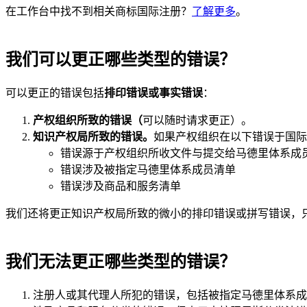
在工作台中找不到相关商标国际注册？
了解更多
。
我们可以更正哪些类型的错误？
可以更正的错误包括
排印错误或事实错误
：
产权组织所致的错误（
可以随时请求更正）。
知识产权局所致的错误。
如果产权组织在以下错误于国际
错误源于产权组织所收文件与提交给马德里体系成
错误涉及被指定马德里体系成员清单
错误涉及商品和服务清单
我们还将更正知识产权局所致的微小的排印错误或拼写错误，
我们无法更正哪些类型的错误？
注册人或其代理人所犯的错误，包括被指定马德里体系成