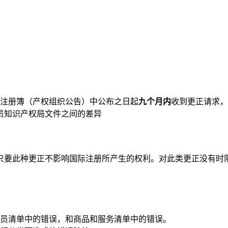
注册簿（产权组织公告）中公布之日起
九个月内
收到更正请求，
员知识产权局文件之间的差异
只要此种更正不影响国际注册所产生的权利。对此类更正没有时
员清单中的错误，和商品和服务清单中的错误。