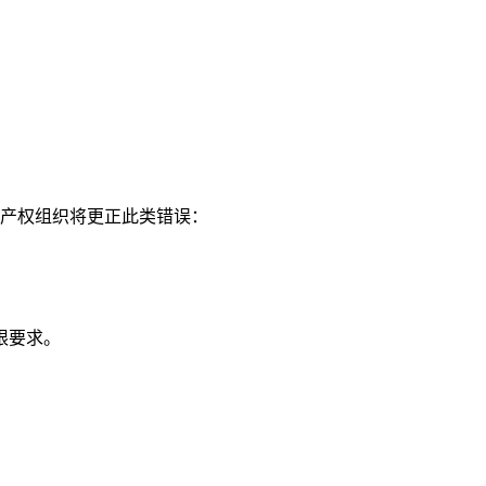
产权组织将更正此类错误：
限要求。